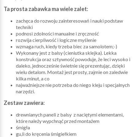
Ta prosta zabawka ma wiele zalet:
zachęca do rozwoju zainteresowań i nauki podstaw
techniki
podnosi zdolności manualne i zręczność
rozwija cierpliwość i logiczne myślenie
wzmaga ruch, kiedy trzeba biec za samolotem;-)
Wykonany jest z balsy (cieniutka sklejka). Lekka
konstrukcja oraz sztywność powoduje, że leci wysoko i
daleko, jednocześnie świetnie się prezentując, dzięki
wielu detalom. Montaż jest prosty, zajmie on zaledwie
kilka minut, a co
najważniejsze nie potrzeba do niego kleju i specjalnych
narzędzi.
Zestaw zawiera:
drewnianych paneli z balsy z naciętymi elementami,
które należy wypchnąć przed montażem
śmigła
gu,li do kręcenia śmigiełkiem