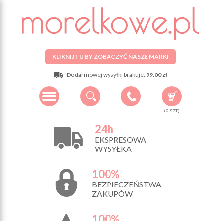
KLIKNIJ TU BY ZOBACZYĆ NASZE MARKI
Do darmowej wysyłki brakuje:
99.00 zł
(
0
SZT.)
24h
EKSPRESOWA
WYSYŁKA
100%
BEZPIECZEŃSTWA
ZAKUPÓW
100%