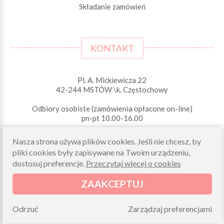
Składanie zamówień
KONTAKT
Pl. A. Mickiewicza 22
42-244 MSTÓW \k. Częstochowy
Odbiory osobiste (zamówienia opłacone on-line)
pn-pt 10.00-16.00
sklep@morelkowe.pl
Nasza strona używa plików cookies. Jeśli nie chcesz, by
+48 34 506 50 60
+48 34 506 50 70
pliki cookies były zapisywane na Twoim urządzeniu,
dostosuj preferencje.
Przeczytaj więcej o cookies
NIP 573 262 56 01
ZAAKCEPTUJ
Odrzuć
Zarządzaj preferencjami