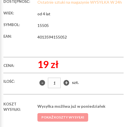
DOSTĘPNOŚĆ:
Ostatnie sztuki na magazynie WYSYŁKA W 24h
WIEK:
od 4 lat
SYMBOL:
15505
EAN:
4013594155052
19 zł
CENA:
ILOŚĆ:
-
+
szt.
KOSZT
Wysyłka możliwa już w poniedziałek
WYSYŁKI:
POKAŻ KOSZTY WYSYŁKI