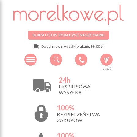
KLIKNIJ TU BY ZOBACZYĆ NASZE MARKI
Do darmowej wysyłki brakuje:
99.00 zł
(
0
SZT.)
24h
EKSPRESOWA
WYSYŁKA
100%
BEZPIECZEŃSTWA
ZAKUPÓW
100%