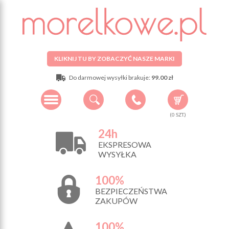
KLIKNIJ TU BY ZOBACZYĆ NASZE MARKI
Do darmowej wysyłki brakuje:
99.00 zł
(
0
SZT.)
24h
EKSPRESOWA
WYSYŁKA
100%
BEZPIECZEŃSTWA
ZAKUPÓW
100%