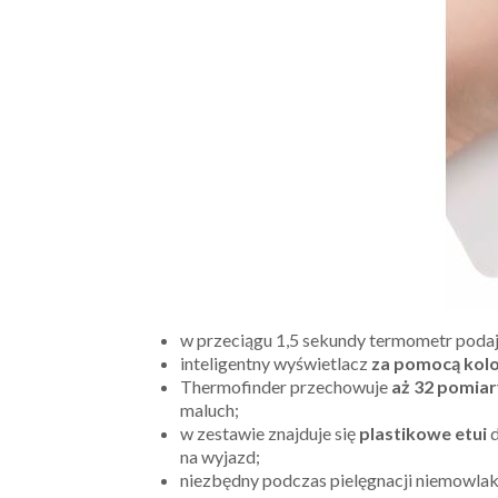
w przeciągu 1,5 sekundy termometr poda
inteligentny wyświetlacz
za pomocą kol
Thermofinder przechowuje
aż 32 pomiar
maluch;
w zestawie znajduje się
plastikowe etui
d
na wyjazd;
niezbędny podczas pielęgnacji niemowlaka