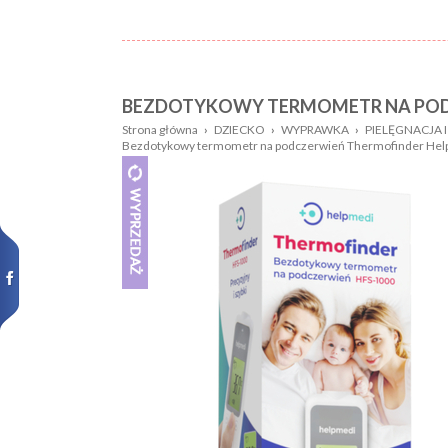
BEZDOTYKOWY TERMOMETR NA POD
Nazwa:
Płeć
Strona główna
›
DZIECKO
›
WYPRAWKA
›
PIELĘGNACJA I
Bezdotykowy termometr na podczerwień Thermofinder He
Wiek
Kolor
dziecka:
Wzór
Rozmiar:
Nowości,
promocje: