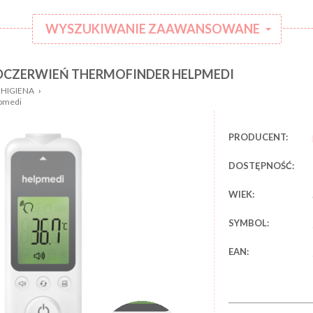
WYSZUKIWANIE ZAAWANSOWANE
CZERWIEŃ THERMOFINDER HELPMEDI
:
Kategoria:
 HIGIENA
›
Rodzaj
lpmedi
:
ubranka:
:
Marka:
PRODUCENT:
DOSTĘPNOŚĆ:
WIEK:
SYMBOL:
EAN: