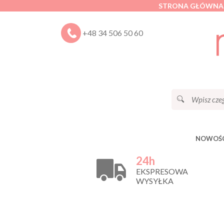
STRONA GŁÓWNA
+48 34 506 50 60
NOWOŚC
24h
EKSPRESOWA
WYSYŁKA