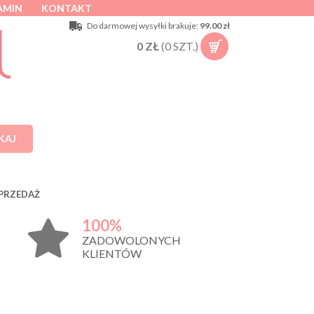
AMIN
KONTAKT
Do darmowej wysyłki brakuje:
99.00 zł
0
ZŁ
(
0
SZT.)
KAJ
PRZEDAŻ
100%
ZADOWOLONYCH
KLIENTÓW