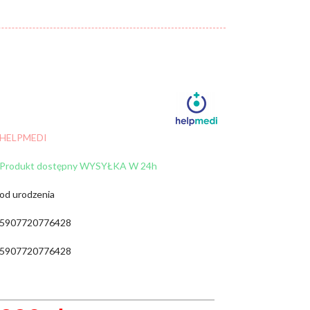
Cena:
od:
do:
WYCZYŚĆ FILTRY
ZNAJDŹ
HELPMEDI
Produkt dostępny WYSYŁKA W 24h
od urodzenia
5907720776428
5907720776428