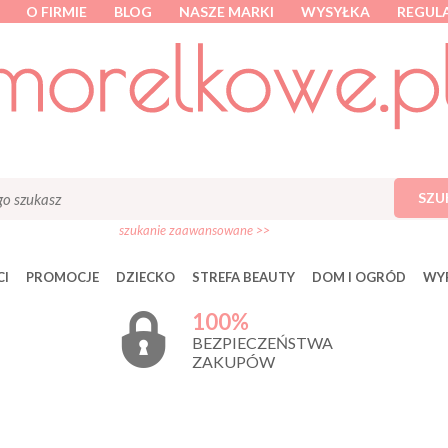
O FIRMIE
BLOG
NASZE MARKI
WYSYŁKA
REGUL
SZU
szukanie zaawansowane >>
I
PROMOCJE
DZIECKO
STREFA BEAUTY
DOM I OGRÓD
WY
100%
BEZPIECZEŃSTWA
ZAKUPÓW