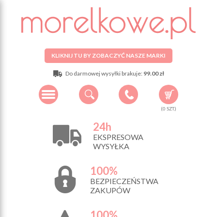
KLIKNIJ TU BY ZOBACZYĆ NASZE MARKI
Do darmowej wysyłki brakuje:
99.00 zł
(
0
SZT.)
24h
EKSPRESOWA
WYSYŁKA
100%
BEZPIECZEŃSTWA
ZAKUPÓW
100%