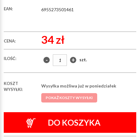
EAN:
6955273501461
34 zł
CENA:
ILOŚĆ:
-
+
szt.
KOSZT
Wysyłka możliwa już w poniedziałek
WYSYŁKI:
POKAŻ KOSZTY WYSYŁKI
DO KOSZYKA