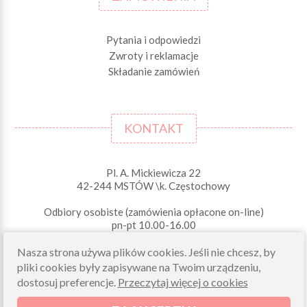
Pytania i odpowiedzi
Zwroty i reklamacje
Składanie zamówień
KONTAKT
Pl. A. Mickiewicza 22
42-244 MSTÓW \k. Częstochowy
Odbiory osobiste (zamówienia opłacone on-line)
pn-pt 10.00-16.00
sklep@morelkowe.pl
Nasza strona używa plików cookies. Jeśli nie chcesz, by
+48 34 506 50 60
pliki cookies były zapisywane na Twoim urządzeniu,
+48 34 506 50 70
dostosuj preferencje.
Przeczytaj więcej o cookies
NIP 573 262 56 01