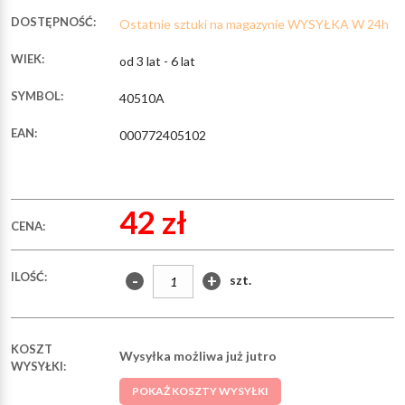
DOSTĘPNOŚĆ:
Ostatnie sztuki na magazynie WYSYŁKA W 24h
WIEK:
od 3 lat - 6 lat
SYMBOL:
40510A
EAN:
000772405102
42 zł
CENA:
ILOŚĆ:
-
+
szt.
KOSZT
Wysyłka możliwa już jutro
WYSYŁKI:
POKAŻ KOSZTY WYSYŁKI