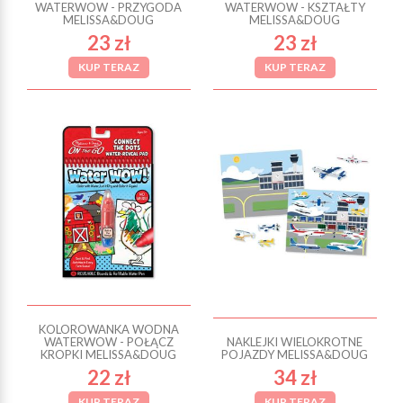
WATERWOW - PRZYGODA
WATERWOW - KSZTAŁTY
MELISSA&DOUG
MELISSA&DOUG
23 zł
23 zł
KUP TERAZ
KUP TERAZ
KOLOROWANKA WODNA
WATERWOW - POŁĄCZ
NAKLEJKI WIELOKROTNE
KROPKI MELISSA&DOUG
POJAZDY MELISSA&DOUG
22 zł
34 zł
KUP TERAZ
KUP TERAZ