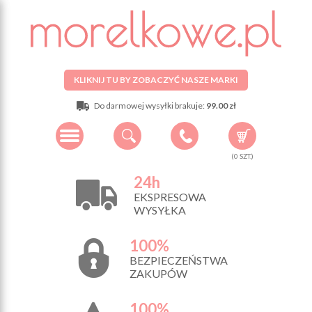
KLIKNIJ TU BY ZOBACZYĆ NASZE MARKI
Do darmowej wysyłki brakuje:
99.00 zł
(
0
SZT.)
24h
EKSPRESOWA
WYSYŁKA
100%
BEZPIECZEŃSTWA
ZAKUPÓW
100%