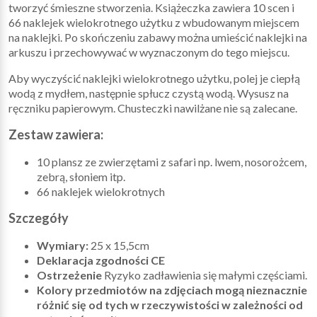
tworzyć śmieszne stworzenia. Książeczka zawiera 10 scen i
66 naklejek wielokrotnego użytku z wbudowanym miejscem
na naklejki. Po skończeniu zabawy można umieścić naklejki na
arkuszu i przechowywać w wyznaczonym do tego miejscu.
Aby wyczyścić naklejki wielokrotnego użytku, polej je ciepłą
wodą z mydłem, następnie spłucz czystą wodą. Wysusz na
ręczniku papierowym. Chusteczki nawilżane nie są zalecane.
Zestaw zawiera:
10 plansz ze zwierzętami z safari np. lwem, nosorożcem,
zebrą, słoniem itp.
66 naklejek wielokrotnych
Szczegóły
Wymiary:
25 x 15,5cm
Deklaracja zgodności CE
Ostrzeżenie
Ryzyko zadławienia się małymi częściami.
Kolory przedmiotów na zdjęciach mogą nieznacznie
różnić się od tych w rzeczywistości w zależności od