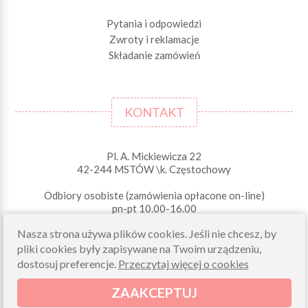
Pytania i odpowiedzi
Zwroty i reklamacje
Składanie zamówień
KONTAKT
Pl. A. Mickiewicza 22
42-244 MSTÓW \k. Częstochowy
Odbiory osobiste (zamówienia opłacone on-line)
pn-pt 10.00-16.00
sklep@morelkowe.pl
Nasza strona używa plików cookies. Jeśli nie chcesz, by
+48 34 506 50 60
pliki cookies były zapisywane na Twoim urządzeniu,
+48 34 506 50 70
dostosuj preferencje.
Przeczytaj więcej o cookies
NIP 573 262 56 01
ZAAKCEPTUJ