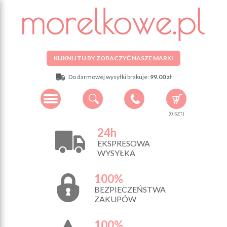
KLIKNIJ TU BY ZOBACZYĆ NASZE MARKI
Do darmowej wysyłki brakuje:
99.00 zł
(
0
SZT.)
24h
EKSPRESOWA
WYSYŁKA
100%
BEZPIECZEŃSTWA
ZAKUPÓW
100%