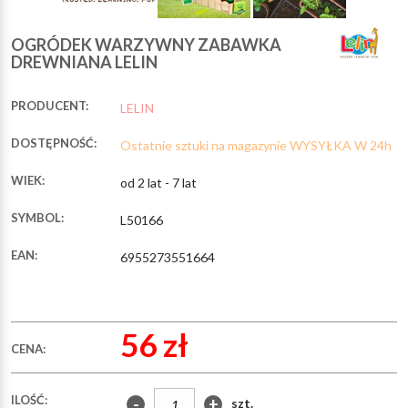
OGRÓDEK WARZYWNY ZABAWKA
DREWNIANA LELIN
PRODUCENT:
LELIN
DOSTĘPNOŚĆ:
Ostatnie sztuki na magazynie WYSYŁKA W 24h
WIEK:
od 2 lat - 7 lat
SYMBOL:
L50166
EAN:
6955273551664
56 zł
CENA:
ILOŚĆ:
-
+
szt.