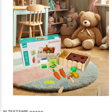
W ZESTAWIE:⭐⭐⭐⭐⭐