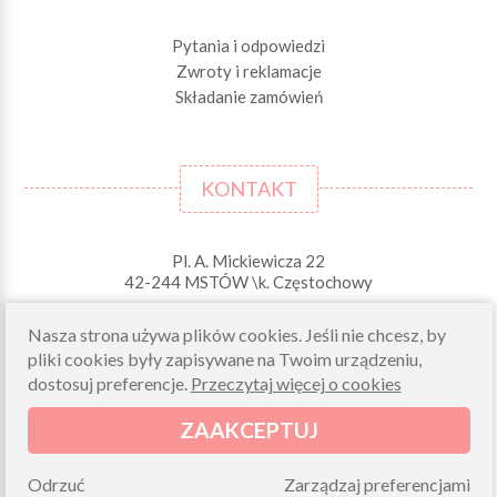
Pytania i odpowiedzi
Zwroty i reklamacje
Składanie zamówień
KONTAKT
Pl. A. Mickiewicza 22
42-244 MSTÓW \k. Częstochowy
Odbiory osobiste (zamówienia opłacone on-line)
Nasza strona używa plików cookies. Jeśli nie chcesz, by
pn-pt 10.00-16.00
pliki cookies były zapisywane na Twoim urządzeniu,
sklep@morelkowe.pl
dostosuj preferencje.
Przeczytaj więcej o cookies
+48 34 506 50 60
+48 34 506 50 70
ZAAKCEPTUJ
NIP 573 262 56 01
Odrzuć
Zarządzaj preferencjami