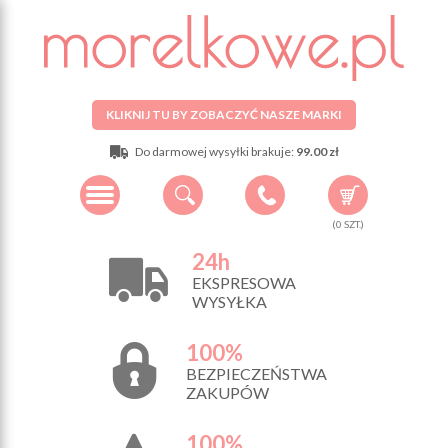
KLIKNIJ TU BY ZOBACZYĆ NASZE MARKI
Do darmowej wysyłki brakuje:
99.00 zł
(
0
SZT.)
24h
EKSPRESOWA
WYSYŁKA
100%
BEZPIECZEŃSTWA
ZAKUPÓW
100%