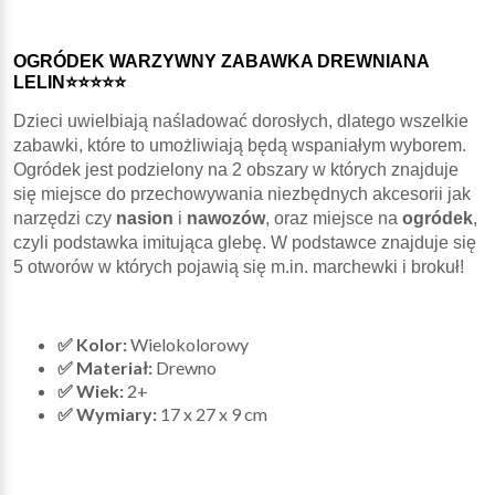
OGRÓDEK WARZYWNY ZABAWKA DREWNIANA
LELIN⭐⭐⭐⭐⭐
Dzieci uwielbiają naśladować dorosłych, dlatego wszelkie
zabawki, które to umożliwiają będą wspaniałym wyborem.
Ogródek jest podzielony na 2 obszary w których znajduje
się miejsce do przechowywania niezbędnych akcesorii jak
narzędzi czy
nasion
i
nawozów
, oraz miejsce na
ogródek
,
czyli podstawka imitująca glebę. W podstawce znajduje się
5 otworów w których pojawią się m.in. marchewki i brokuł!
✅ Kolor:
Wielokolorowy
✅ Materiał:
Drewno
✅ Wiek:
2+
✅ Wymiary:
17 x 27 x 9 cm