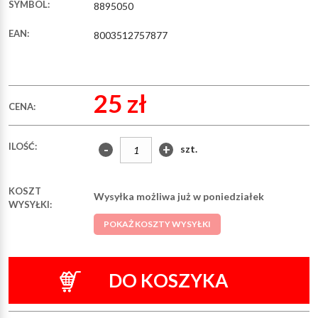
SYMBOL:
8895050
EAN:
8003512757877
25 zł
CENA:
ILOŚĆ:
-
+
szt.
KOSZT
Wysyłka możliwa już w poniedziałek
WYSYŁKI:
POKAŻ KOSZTY WYSYŁKI
DO KOSZYKA