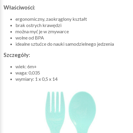
Właściwości:
ergonomiczny, zaokrąglony kształt
brak ostrych krawędzi
można myć je w zmywarce
wolne od BPA
idealne sztućce do nauki samodzielnego jedzenia
Szczegóły:
wiek: 6m+
waga: 0,035
wymiary: 1 x 0,5 x 14