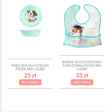
ŚLINIAK WODOODPORNY
MISECZKA DLA DZIECKA
Z KIESZONKĄ KOTEK 4M+
PIESEK 4M+ LULABI
LULABI
25 zł
33 zł
KUP TERAZ
KUP TERAZ