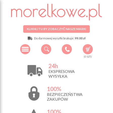
KLIKNIJ TU BY ZOBACZYĆ NASZE MARKI
Do darmowej wysyłki brakuje:
99.00 zł
(
0
SZT.)
24h
EKSPRESOWA
WYSYŁKA
100%
BEZPIECZEŃSTWA
ZAKUPÓW
100%