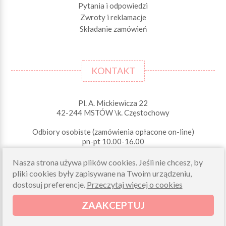
Pytania i odpowiedzi
Zwroty i reklamacje
Składanie zamówień
KONTAKT
Pl. A. Mickiewicza 22
42-244 MSTÓW \k. Częstochowy
Odbiory osobiste (zamówienia opłacone on-line)
pn-pt 10.00-16.00
sklep@morelkowe.pl
Nasza strona używa plików cookies. Jeśli nie chcesz, by
+48 34 506 50 60
pliki cookies były zapisywane na Twoim urządzeniu,
+48 34 506 50 70
dostosuj preferencje.
Przeczytaj więcej o cookies
NIP 573 262 56 01
ZAAKCEPTUJ