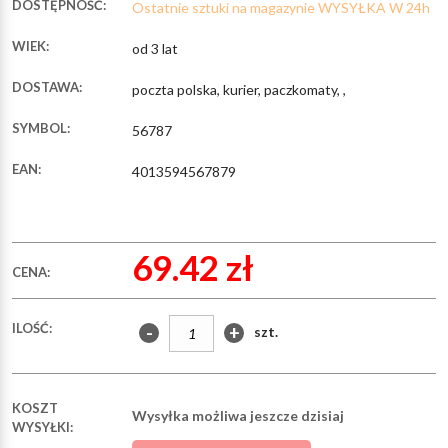
DOSTĘPNOŚĆ:
Ostatnie sztuki na magazynie WYSYŁKA W 24h
WIEK:
od 3 lat
DOSTAWA:
poczta polska, kurier, paczkomaty, ,
SYMBOL:
56787
EAN:
4013594567879
69.42 zł
CENA:
ILOŚĆ:
-
+
szt.
KOSZT
Wysyłka możliwa jeszcze dzisiaj
WYSYŁKI: