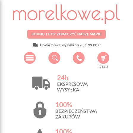
KLIKNIJ TU BY ZOBACZYĆ NASZE MARKI
Do darmowej wysyłki brakuje:
99.00 zł
(
0
SZT.)
24h
EKSPRESOWA
WYSYŁKA
100%
BEZPIECZEŃSTWA
ZAKUPÓW
100%