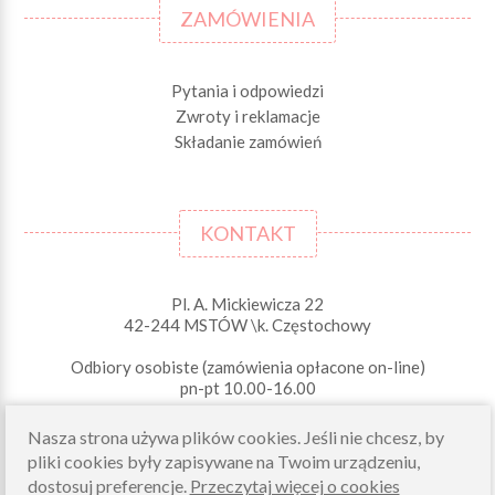
ZAMÓWIENIA
Pytania i odpowiedzi
Zwroty i reklamacje
Składanie zamówień
KONTAKT
Pl. A. Mickiewicza 22
42-244 MSTÓW \k. Częstochowy
Odbiory osobiste (zamówienia opłacone on-line)
pn-pt 10.00-16.00
sklep@morelkowe.pl
Nasza strona używa plików cookies. Jeśli nie chcesz, by
+48 34 506 50 60
+48 34 506 50 70
pliki cookies były zapisywane na Twoim urządzeniu,
dostosuj preferencje.
Przeczytaj więcej o cookies