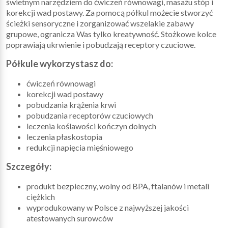
świetnym narzędziem do ćwiczeń równowagi, masażu stóp i
korekcji wad postawy. Za pomocą półkul możecie stworzyć
ścieżki sensoryczne i zorganizować wszelakie zabawy
grupowe, ogranicza Was tylko kreatywność. Stożkowe kolce
poprawiają ukrwienie i pobudzają receptory czuciowe.
Półkule wykorzystasz do:
ćwiczeń równowagi
korekcji wad postawy
pobudzania krążenia krwi
pobudzania receptorów czuciowych
leczenia koślawości kończyn dolnych
leczenia płaskostopia
redukcji napięcia mięśniowego
Szczegóły:
produkt bezpieczny, wolny od BPA, ftalanów i metali
ciężkich
wyprodukowany w Polsce z najwyższej jakości
atestowanych surowców