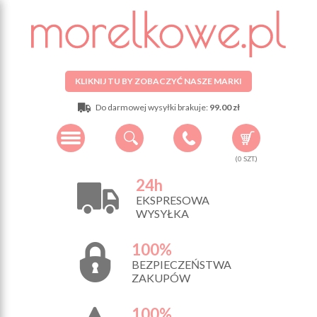
KLIKNIJ TU BY ZOBACZYĆ NASZE MARKI
Do darmowej wysyłki brakuje:
99.00 zł
(
0
SZT.)
24h
EKSPRESOWA
WYSYŁKA
100%
BEZPIECZEŃSTWA
ZAKUPÓW
100%