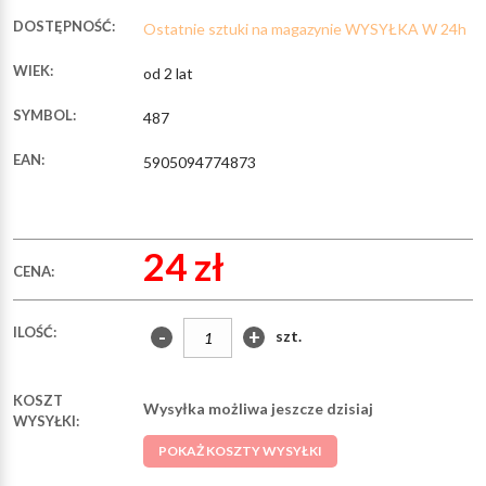
DOSTĘPNOŚĆ:
Ostatnie sztuki na magazynie WYSYŁKA W 24h
WIEK:
od 2 lat
SYMBOL:
487
EAN:
5905094774873
24 zł
CENA:
ILOŚĆ:
-
+
szt.
KOSZT
Wysyłka możliwa jeszcze dzisiaj
WYSYŁKI:
POKAŻ KOSZTY WYSYŁKI