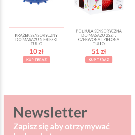
PÓŁKULA SENSORYCZNA
KRĄŻEK SENSORYCZNY
DO MASAŻU 2SZT.
DO MASAŻU NIEBIESKI
CZERWONA I ZIELONA
TULLO
TULLO
10 zł
51 zł
KUP TERAZ
KUP TERAZ
Newsletter
Zapisz się aby otrzymywać