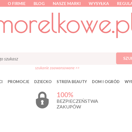
O FIRMIE
BLOG
NASZE MARKI
WYSYŁKA
REGUL
SZU
szukanie zaawansowane >>
I
PROMOCJE
DZIECKO
STREFA BEAUTY
DOM I OGRÓD
WY
100%
BEZPIECZEŃSTWA
ZAKUPÓW