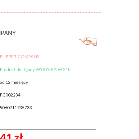
MPANY
Cena:
od:
do:
WYCZYŚĆ FILTRY
PUPPET COMPANY
ZNAJDŹ
Produkt dostępny WYSYŁKA W 24h
od 12 miesięcy
PC002234
5060711735733
41 zł