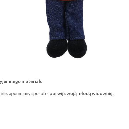
zyjemnego materiału
i niezapomniany sposób -
porwij swoją młodą widownię
;