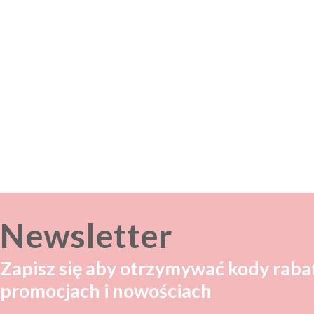
Newsletter
Zapisz się aby otrzymywać kody raba
promocjach i nowościach