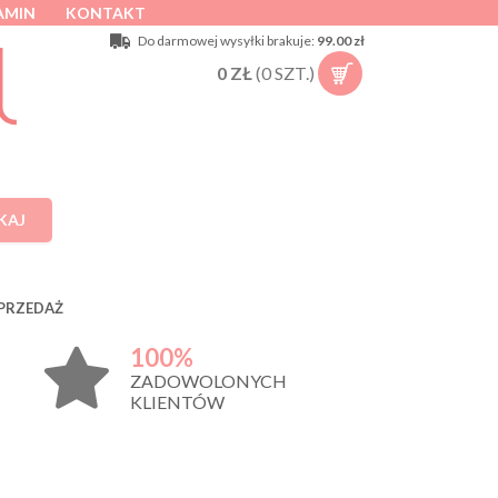
AMIN
KONTAKT
Do darmowej wysyłki brakuje:
99.00 zł
0
ZŁ
(
0
SZT.)
KAJ
PRZEDAŻ
100%
ZADOWOLONYCH
KLIENTÓW