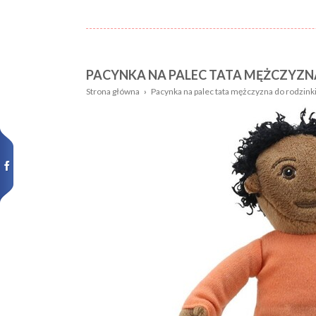
PACYNKA NA PALEC TATA MĘŻCZYZN
Nazwa:
Płeć
Strona główna
›
Pacynka na palec tata mężczyzna do rodzin
Wiek
Kolor
dziecka:
Wzór
Rozmiar:
Nowości,
promocje: