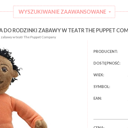
WYSZUKIWANIE ZAAWANSOWANE
A DO RODZINKI ZABAWY W TEATR THE PUPPET CO
:
Kategoria:
ki zabawy w teatr The Puppet Company
Rodzaj
:
ubranka:
PRODUCENT:
:
Marka:
DOSTĘPNOŚĆ:
WIEK:
SYMBOL:
EAN:
CENA: