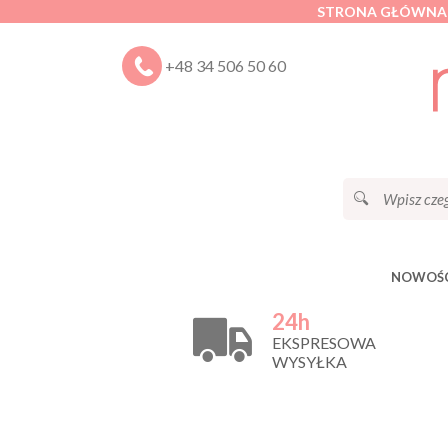
STRONA GŁÓWNA
+48 34 506 50 60
NOWOŚC
24h
EKSPRESOWA
WYSYŁKA