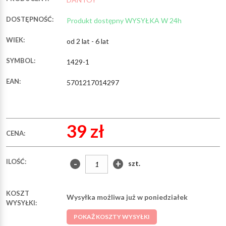
DOSTĘPNOŚĆ:
Produkt dostępny WYSYŁKA W 24h
WIEK:
od 2 lat - 6 lat
SYMBOL:
1429-1
EAN:
5701217014297
39 zł
CENA:
ILOŚĆ:
-
+
szt.
KOSZT
Wysyłka możliwa już w poniedziałek
WYSYŁKI:
POKAŻ KOSZTY WYSYŁKI