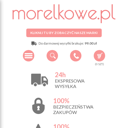
KLIKNIJ TU BY ZOBACZYĆ NASZE MARKI
Do darmowej wysyłki brakuje:
99.00 zł
(
0
SZT.)
24h
EKSPRESOWA
WYSYŁKA
100%
BEZPIECZEŃSTWA
ZAKUPÓW
100%