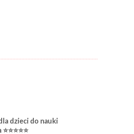
la dzieci
do nauki
ia ⭐⭐⭐⭐⭐