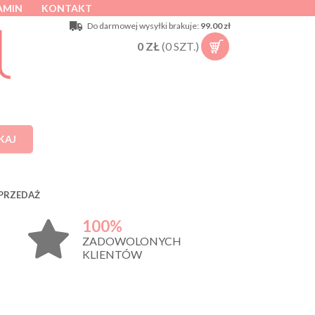
AMIN
KONTAKT
Do darmowej wysyłki brakuje:
99.00 zł
0
ZŁ
(
0
SZT.)
KAJ
PRZEDAŻ
100%
ZADOWOLONYCH
KLIENTÓW