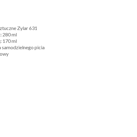
tuczne Zylar 631
:
280 ml
:
170 ml
 samodzielnego picia
gowy