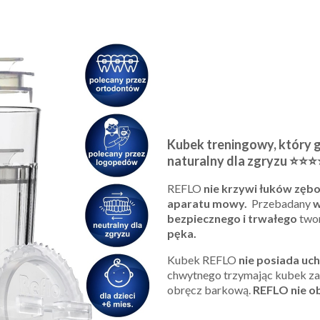
Kubek treningowy, który g
naturalny dla zgryzu
⭐⭐⭐
REFLO
nie krzywi łuków zę
aparatu mowy.
Przebadany
w
bezpiecznego i trwałego
two
pęka.
Kubek REFLO
nie posiada uc
chwytnego trzymając kubek za
obręcz barkową.
REFLO nie o