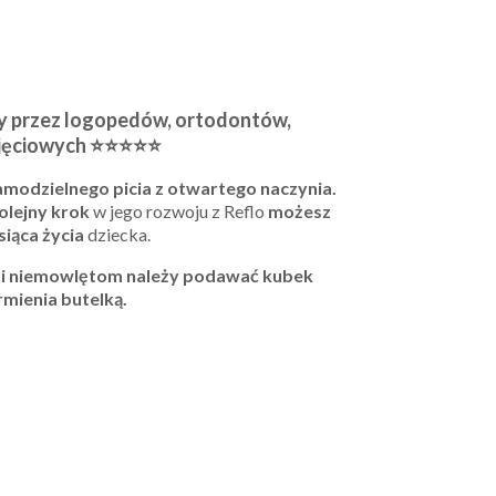
y przez logopedów, ortodontów,
ajęciowych ⭐⭐⭐⭐⭐
modzielnego picia z otwartego naczynia.
olejny krok
w jego rozwoju z Reflo
możesz
siąca życia
dziecka.
i niemowlętom należy podawać kubek
rmienia butelką.