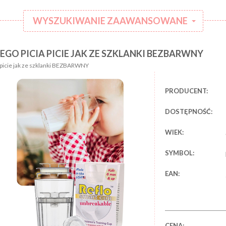
WYSZUKIWANIE ZAAWANSOWANE
GO PICIA PICIE JAK ZE SZKLANKI BEZBARWNY
:
Kategoria:
picie jak ze szklanki BEZBARWNY
Rodzaj
:
ubranka:
PRODUCENT:
:
Marka:
DOSTĘPNOŚĆ:
WIEK:
SYMBOL:
EAN:
CENA: