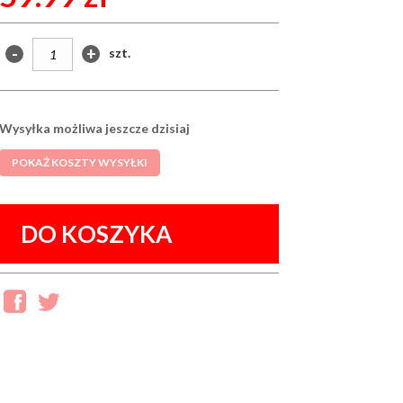
-
+
szt.
Wysyłka możliwa jeszcze dzisiaj
POKAŻ KOSZTY WYSYŁKI
DO KOSZYKA