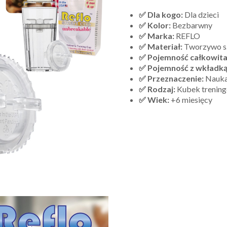
✅ Dla kogo:
Dla dzieci
✅ Kolor:
Bezbarwny
✅ Marka:
REFLO
✅ Materiał:
Tworzywo sz
✅ Pojemność całkowita
✅ Pojemność z wkładką
✅ Przeznaczenie:
Nauka
✅ Rodzaj:
Kubek trenin
✅ Wiek:
+6 miesięcy