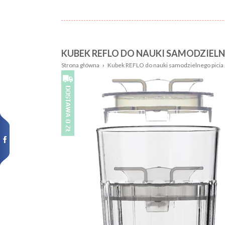
KUBEK REFLO DO NAUKI SAMODZIELNE
Nazwa:
Płeć
Strona główna
›
Kubek REFLO do nauki samodzielnego picia 
Wiek
Kolor
dziecka:
Wzór
Rozmiar:
Nowości,
promocje: