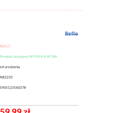
Cena:
od:
do:
WYCZYŚĆ FILTRY
REFLO
ZNAJDŹ
Produkt dostępny WYSYŁKA W 24h
od urodzenia
NR2233
5905123560378
59.99 zł