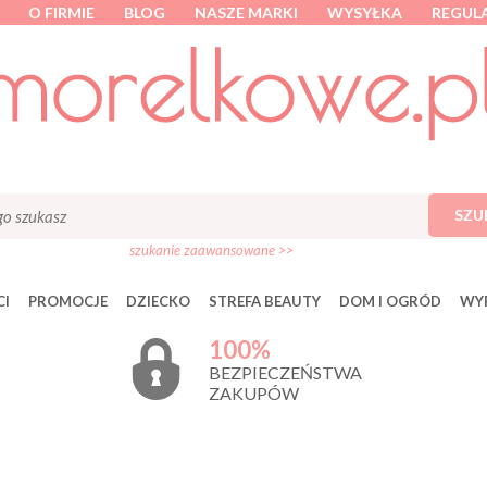
O FIRMIE
BLOG
NASZE MARKI
WYSYŁKA
REGUL
SZU
szukanie zaawansowane >>
I
PROMOCJE
DZIECKO
STREFA BEAUTY
DOM I OGRÓD
WY
100%
BEZPIECZEŃSTWA
ZAKUPÓW