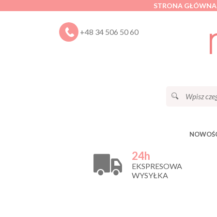
STRONA GŁÓWNA
+48 34 506 50 60
NOWOŚC
24h
EKSPRESOWA
WYSYŁKA