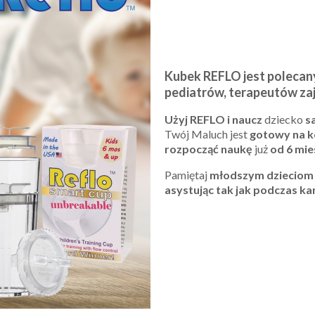
Kubek REFLO jest polecan
pediatrów, terapeutów z
Użyj REFLO i naucz
dziecko
sa
Twój Maluch jest
gotowy na k
rozpocząć naukę
już
od 6 mie
Pamiętaj
młodszym dzieciom 
asystując tak jak podczas ka