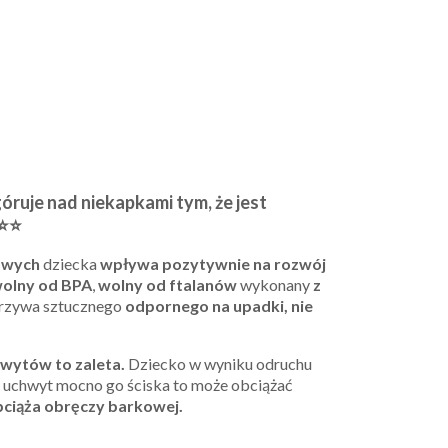
óruje nad niekapkami tym, że jest
⭐⭐
bowych
dziecka
wpływa pozytywnie na rozwój
olny od BPA
,
w
olny od ftalanów
wykonany
z
rzywa sztucznego
odpornego na upadki, nie
hwytów to zaleta.
Dziecko w wyniku odruchu
 uchwyt mocno go ściska to może obciążać
bciąża obręczy barkowej.