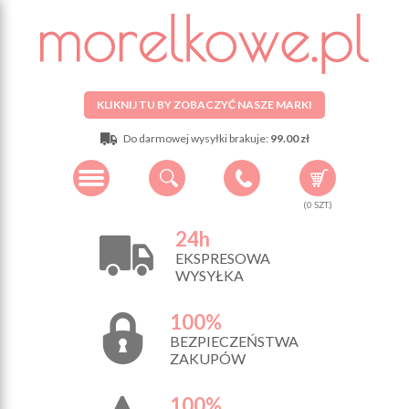
KLIKNIJ TU BY ZOBACZYĆ NASZE MARKI
Do darmowej wysyłki brakuje:
99.00 zł
(
0
SZT.)
24h
EKSPRESOWA
WYSYŁKA
100%
BEZPIECZEŃSTWA
ZAKUPÓW
100%