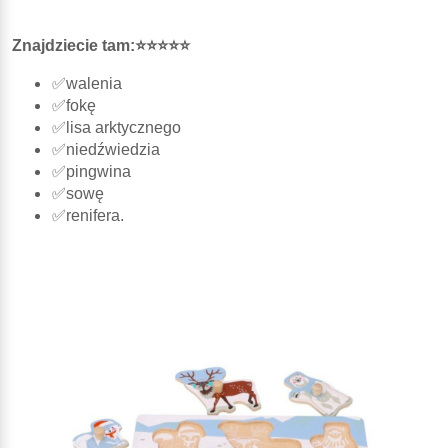
Znajdziecie tam:⭐⭐⭐⭐⭐
✅walenia
✅fokę
✅lisa arktycznego
✅niedźwiedzia
✅pingwina
✅sowę
✅renifera.