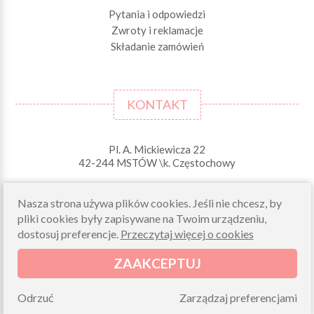
Pytania i odpowiedzi
Zwroty i reklamacje
Składanie zamówień
KONTAKT
Pl. A. Mickiewicza 22
42-244 MSTÓW \k. Częstochowy
Odbiory osobiste (zamówienia opłacone on-line)
pn-pt 10.00-16.00
Nasza strona używa plików cookies. Jeśli nie chcesz, by
pliki cookies były zapisywane na Twoim urządzeniu,
sklep@morelkowe.pl
dostosuj preferencje.
Przeczytaj więcej o cookies
+48 34 506 50 60
+48 34 506 50 70
ZAAKCEPTUJ
NIP 573 262 56 01
Odrzuć
Zarządzaj preferencjami