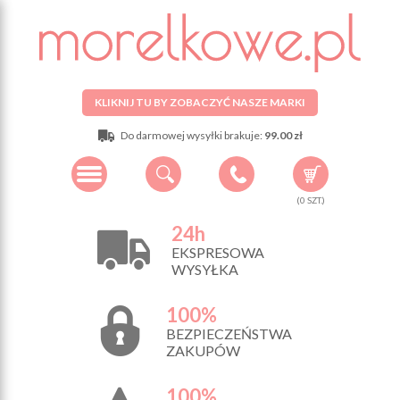
KLIKNIJ TU BY ZOBACZYĆ NASZE MARKI
Do darmowej wysyłki brakuje:
99.00 zł
(
0
SZT.)
24h
EKSPRESOWA
WYSYŁKA
100%
BEZPIECZEŃSTWA
ZAKUPÓW
100%