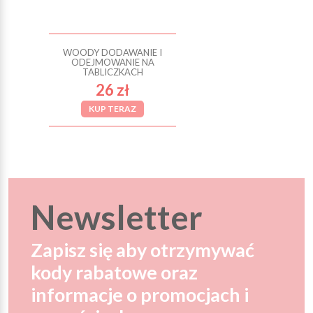
WOODY DODAWANIE I
ODEJMOWANIE NA
TABLICZKACH
26 zł
KUP TERAZ
Newsletter
Zapisz się aby otrzymywać
kody rabatowe oraz
informacje o promocjach i