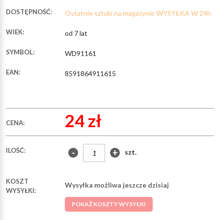
DOSTĘPNOŚĆ:
Ostatnie sztuki na magazynie WYSYŁKA W 24h
WIEK:
od 7 lat
SYMBOL:
WD91161
EAN:
8591864911615
24 zł
CENA:
ILOŚĆ:
-
+
szt.
KOSZT
Wysyłka możliwa jeszcze dzisiaj
WYSYŁKI:
POKAŻ KOSZTY WYSYŁKI