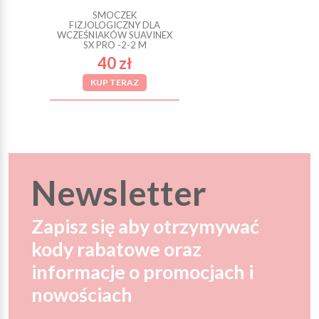
SMOCZEK
FIZJOLOGICZNY DLA
WCZEŚNIAKÓW SUAVINEX
SX PRO -2-2 M
40 zł
KUP TERAZ
Newsletter
Zapisz się aby otrzymywać
kody rabatowe oraz
informacje o promocjach i
nowościach