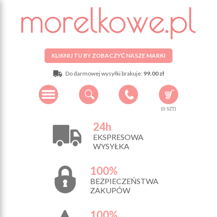
KLIKNIJ TU BY ZOBACZYĆ NASZE MARKI
Do darmowej wysyłki brakuje:
99.00 zł
(
0
SZT.)
24h
EKSPRESOWA
WYSYŁKA
100%
BEZPIECZEŃSTWA
ZAKUPÓW
100%