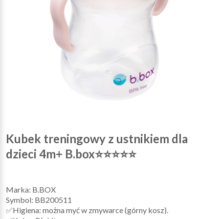
Kubek treningowy z ustnikiem dla
dzieci 4m+ B.box⭐⭐⭐⭐⭐
Marka: B.BOX
Symbol: BB200511
✅Higiena: można myć w zmywarce (górny kosz).