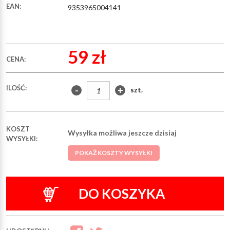
EAN:
9353965004141
59 zł
CENA:
ILOŚĆ:
-
+
szt.
KOSZT
Wysyłka możliwa jeszcze dzisiaj
WYSYŁKI:
POKAŻ KOSZTY WYSYŁKI
DO KOSZYKA