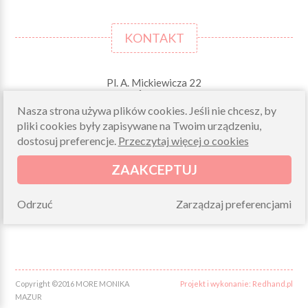
KONTAKT
Pl. A. Mickiewicza 22
42-244 MSTÓW \k. Częstochowy
Nasza strona używa plików cookies. Jeśli nie chcesz, by
Odbiory osobiste (zamówienia opłacone on-line)
pliki cookies były zapisywane na Twoim urządzeniu,
pn-pt 10.00-16.00
dostosuj preferencje.
Przeczytaj więcej o cookies
sklep@morelkowe.pl
+48 34 506 50 60
ZAAKCEPTUJ
+48 34 506 50 70
Odrzuć
Zarządzaj preferencjami
NIP 573 262 56 01
Copyright ©2016 MORE MONIKA
Projekt i wykonanie: Redhand.pl
MAZUR