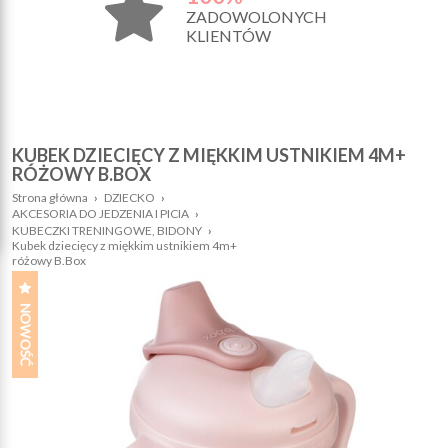
ZADOWOLONYCH
KLIENTÓW
KUBEK DZIECIĘCY Z MIĘKKIM USTNIKIEM 4M+
RÓŻOWY B.BOX
Strona główna
›
DZIECKO
›
AKCESORIA DO JEDZENIA I PICIA
›
KUBECZKI TRENINGOWE, BIDONY
›
Kubek dziecięcy z miękkim ustnikiem 4m+
różowy B.Box