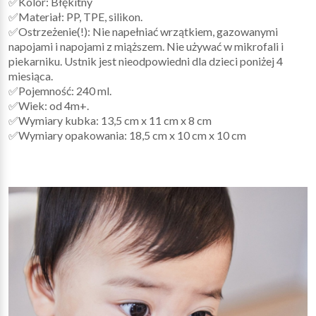
✅Kolor: Błękitny
✅Materiał: PP, TPE, silikon.
✅Ostrzeżenie(!): Nie napełniać wrzątkiem, gazowanymi
napojami i napojami z miąższem. Nie używać w mikrofali i
piekarniku. Ustnik jest nieodpowiedni dla dzieci poniżej 4
miesiąca.
✅Pojemność: 240 ml.
✅Wiek: od 4m+.
✅Wymiary kubka: 13,5 cm x 11 cm x 8 cm
✅Wymiary opakowania: 18,5 cm x 10 cm x 10 cm