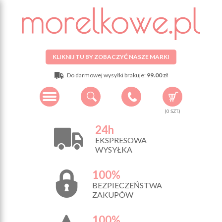
KLIKNIJ TU BY ZOBACZYĆ NASZE MARKI
Do darmowej wysyłki brakuje:
99.00 zł
(
0
SZT.)
24h
EKSPRESOWA
WYSYŁKA
100%
BEZPIECZEŃSTWA
ZAKUPÓW
100%