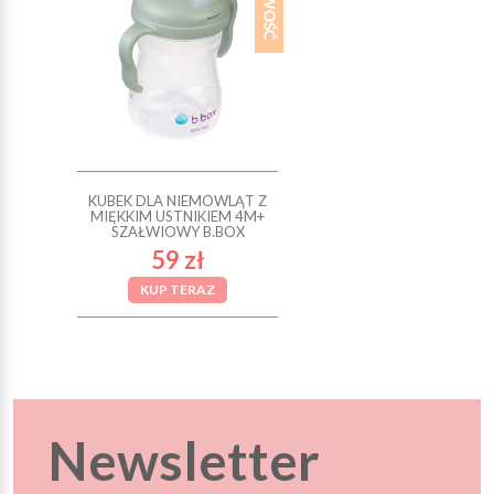
KUBEK DLA NIEMOWLĄT Z
MIĘKKIM USTNIKIEM 4M+
SZAŁWIOWY B.BOX
59 zł
KUP TERAZ
Newsletter