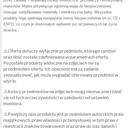
przez zabawę – wspierają rozwój motoryczny, poznawczy i emocjonalny
maluchów. Marka przywiązuje ogromną wagę do bezpieczeństwa,
stosując certyfikowane materiały i nietoksyczne farby. Wszystkie
produkty Viga spełniają europejskie normy bezpieczeństwa (m.in. CE i
EN71), co czyni je doskonałym wyborem już od pierwszych lat życia
dziecka.
⚠️Oferta dotyczy wyłącznie przedmiotu, którego symbol
oraz ilość została zdefiniowana w parametrach oferty.
Pozostałe produkty widoczne na zdjęciach nie są
przedmiotem oferty. Ich obecność ma za zadanie
zwizualizować, jak może wyglądać oferowany przedmiot w
użyciu.
⚠️Kolory przedmiotów na zdjęciach mogą nieznacznie różnić
się od tych w rzeczywistości w zależności od ustawień
monitora.
⚠️Powyższy opis produktu jest przedmiotem autorskich praw
majątkowych, praw własności przemysłowej, w tym praw z
rejestracji znaków towarowych oraz praw do baz danych i