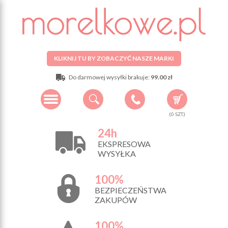
KLIKNIJ TU BY ZOBACZYĆ NASZE MARKI
Do darmowej wysyłki brakuje:
99.00 zł
(
0
SZT.)
24h
EKSPRESOWA
WYSYŁKA
100%
BEZPIECZEŃSTWA
ZAKUPÓW
100%