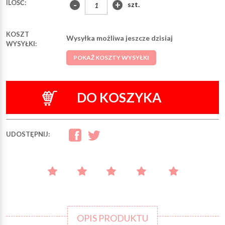
ILOŚĆ:
-
+
szt.
KOSZT
Wysyłka możliwa jeszcze dzisiaj
WYSYŁKI:
POKAŻ KOSZTY WYSYŁKI
DO KOSZYKA
UDOSTĘPNIJ:
OPIS PRODUKTU