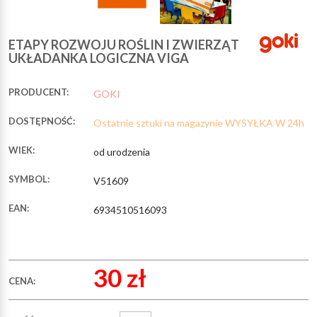
ETAPY ROZWOJU ROŚLIN I ZWIERZĄT
UKŁADANKA LOGICZNA VIGA
PRODUCENT:
GOKI
DOSTĘPNOŚĆ:
Ostatnie sztuki na magazynie WYSYŁKA W 24h
WIEK:
od urodzenia
SYMBOL:
V51609
EAN:
6934510516093
30 zł
CENA: