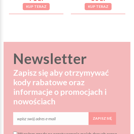
KUP TERAZ
KUP TERAZ
Newsletter
Zapisz się aby otrzymywać
kody rabatowe oraz
informacje o promocjach i
nowościach
ZAPISZ SIĘ
Wyrażam zgodę na przetwarzanie moich danych przez