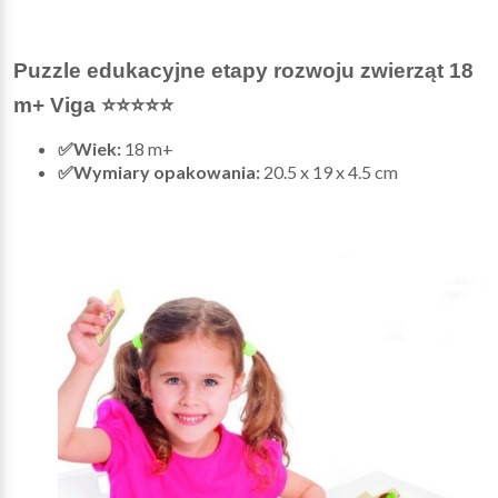
Puzzle edukacyjne etapy rozwoju zwierząt 18
m+ Viga ⭐⭐⭐⭐⭐
✅Wiek:
18 m+
✅Wymiary opakowania:
20.5 x 19 x 4.5 cm