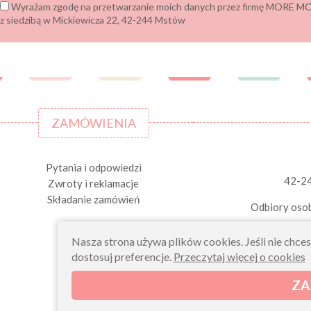
Wyrażam zgodę na przetwarzanie moich danych przez firmę MORE
z siedzibą w Mickiewicza 22, 42-244 Mstów
ZAMÓWIENIA
Pytania i odpowiedzi
42-2
Zwroty i reklamacje
Składanie zamówień
Odbiory osob
Nasza strona używa plików cookies. Jeśli nie chce
dostosuj preferencje.
Przeczytaj więcej o cookies
ZA