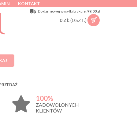
AMIN
KONTAKT
Do darmowej wysyłki brakuje:
99.00 zł
0
ZŁ
(
0
SZT.)
KAJ
PRZEDAŻ
100%
ZADOWOLONYCH
KLIENTÓW