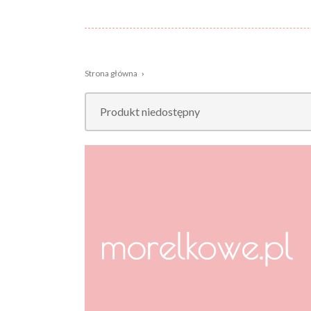
Strona główna
›
Nazwa:
Płeć
Wiek
Kolor
Produkt niedostępny
dziecka:
Wzór
Rozmiar:
Nowości,
promocje: