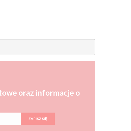
Cena:
od:
do:
WYCZYŚĆ FILTRY
ZNAJDŹ
towe oraz informacje o
ZAPISZ SIĘ