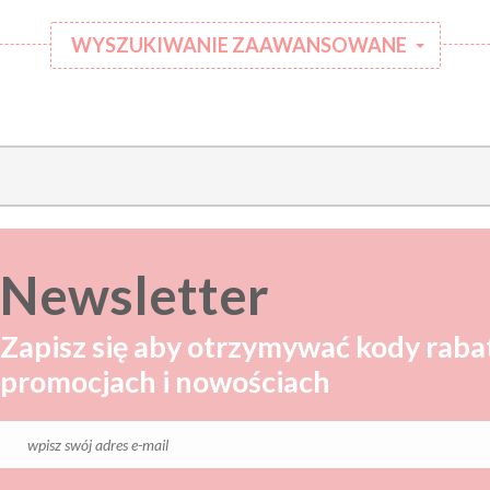
WYSZUKIWANIE ZAAWANSOWANE
:
Kategoria:
Rodzaj
:
ubranka:
:
Marka:
Newsletter
Zapisz się aby otrzymywać kody raba
promocjach i nowościach