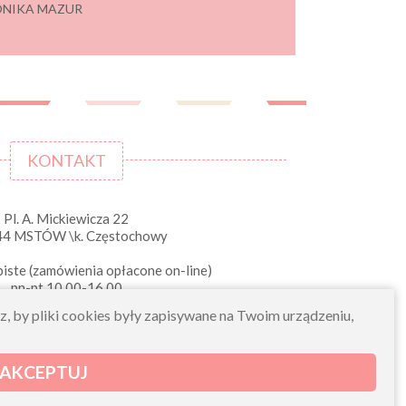
 MONIKA MAZUR
KONTAKT
Pl. A. Mickiewicza 22
44 MSTÓW \k. Częstochowy
iste (zamówienia opłacone on-line)
pn-pt 10.00-16.00
sklep@morelkowe.pl
sz, by pliki cookies były zapisywane na Twoim urządzeniu,
+48 34 506 50 60
+48 34 506 50 70
AKCEPTUJ
NIP 573 262 56 01