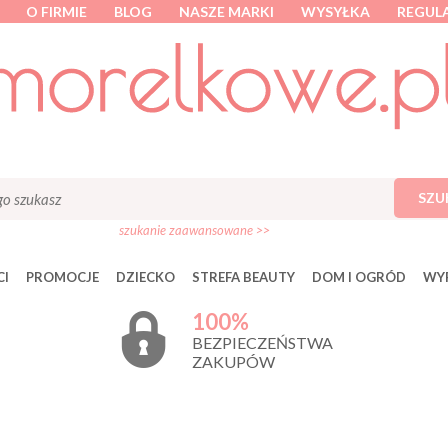
O FIRMIE
BLOG
NASZE MARKI
WYSYŁKA
REGUL
SZU
szukanie zaawansowane >>
I
PROMOCJE
DZIECKO
STREFA BEAUTY
DOM I OGRÓD
WY
100%
BEZPIECZEŃSTWA
ZAKUPÓW