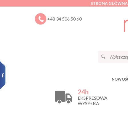
STRONA GŁÓWNA
+48 34 506 50 60
NOWOŚC
24h
EKSPRESOWA
WYSYŁKA