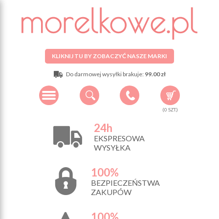
KLIKNIJ TU BY ZOBACZYĆ NASZE MARKI
Do darmowej wysyłki brakuje:
99.00 zł
(
0
SZT.)
24h
EKSPRESOWA
WYSYŁKA
100%
BEZPIECZEŃSTWA
ZAKUPÓW
100%