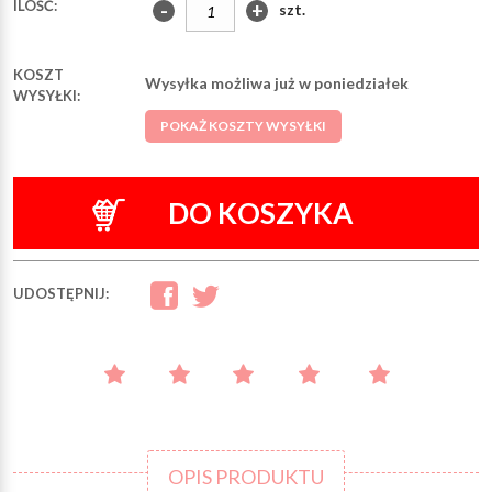
ILOŚĆ:
-
+
szt.
KOSZT
Wysyłka możliwa już w poniedziałek
WYSYŁKI:
POKAŻ KOSZTY WYSYŁKI
DO KOSZYKA
UDOSTĘPNIJ:
OPIS PRODUKTU