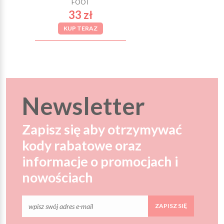
FOOT
33 zł
KUP TERAZ
Newsletter
Zapisz się aby otrzymywać
kody rabatowe oraz
informacje o promocjach i
nowościach
ZAPISZ SIĘ