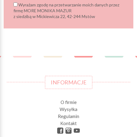
Wyrażam zgodę na przetwarzanie moich danych przez
firmę MORE MONIKA MAZUR
z siedzibą w Mickiewicza 22, 42-244 Mstów
INFORMACJE
O firmie
Wysyłka
Regulamin
Kontakt