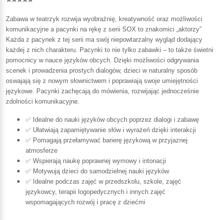
Zabawa w teatrzyk rozwija wyobraźnię, kreatywność oraz możliwości
komunikacyjne a pacynki na rękę z serii SOX to znakomici „aktorzy”
Każda z pacynek z tej serii ma swój niepowtarzalny wygląd dodający
każdej z nich charakteru. Pacynki to nie tylko zabawki – to także świetni
pomocnicy w nauce języków obcych. Dzięki możliwości odgrywania
scenek i prowadzenia prostych dialogów, dzieci w naturalny sposób
oswajają się z nowym słownictwem i poprawiają swoje umiejętności
językowe. Pacynki zachęcają do mówienia, rozwijając jednocześnie
zdolności komunikacyjne.
✅ Idealne do nauki języków obcych poprzez dialogi i zabawę
✅ Ułatwiają zapamiętywanie słów i wyrażeń dzięki interakcji
✅ Pomagają przełamywać barierę językową w przyjaznej
atmosferze
✅ Wspierają naukę poprawnej wymowy i intonacji
✅ Motywują dzieci do samodzielnej nauki języków
✅ Idealne podczas zajęć w przedszkolu, szkole, zajęć
językowcy, terapii logopedycznych i innych zajęć
wspomagających rozwój i pracę z dziećmi