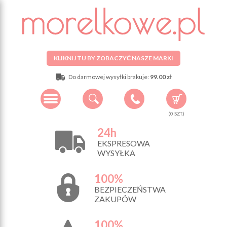
KLIKNIJ TU BY ZOBACZYĆ NASZE MARKI
Do darmowej wysyłki brakuje:
99.00 zł
(
0
SZT.)
24h
EKSPRESOWA
WYSYŁKA
100%
BEZPIECZEŃSTWA
ZAKUPÓW
100%