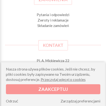
Pytania i odpowiedzi
Zwroty i reklamacje
Składanie zamówień
KONTAKT
Pl. A. Mickiewicza 22
42-244 MSTÓW \k. Częstochowy
Nasza strona używa plików cookies. Jeśli nie chcesz, by
pliki cookies były zapisywane na Twoim urządzeniu,
Odbiory osobiste (zamówienia opłacone on-line)
pn-pt 10.00-16.00
dostosuj preferencje.
Przeczytaj więcej o cookies
sklep@morelkowe.pl
ZAAKCEPTUJ
+48 34 506 50 60
+48 34 506 50 70
Odrzuć
Zarządzaj preferencjami
NIP 573 262 56 01