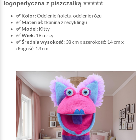
logopedyczna z piszczałką
⭐⭐⭐⭐⭐
✅ Kolor:
Odcienie fioletu, odcienie różu
✅ Materiał:
tkanina z recyklingu
✅ Model:
Kitty
✅ Wiek:
18 m-cy
✅ Średnia wysokość:
38 cm x szerokość: 14 cm x
długość: 13 cm