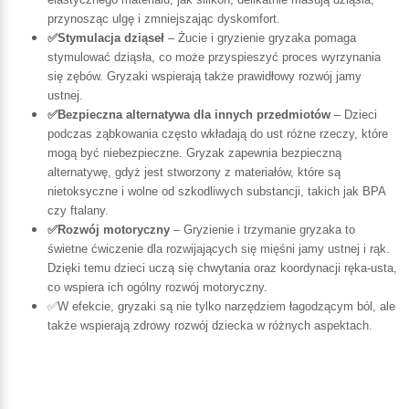
przynosząc ulgę i zmniejszając dyskomfort.
✅Stymulacja dziąseł
– Żucie i gryzienie gryzaka pomaga
stymulować dziąsła, co może przyspieszyć proces wyrzynania
się zębów. Gryzaki wspierają także prawidłowy rozwój jamy
ustnej.
✅Bezpieczna alternatywa dla innych przedmiotów
– Dzieci
podczas ząbkowania często wkładają do ust różne rzeczy, które
mogą być niebezpieczne. Gryzak zapewnia bezpieczną
alternatywę, gdyż jest stworzony z materiałów, które są
nietoksyczne i wolne od szkodliwych substancji, takich jak BPA
czy ftalany.
✅Rozwój motoryczny
– Gryzienie i trzymanie gryzaka to
świetne ćwiczenie dla rozwijających się mięśni jamy ustnej i rąk.
Dzięki temu dzieci uczą się chwytania oraz koordynacji ręka-usta,
co wspiera ich ogólny rozwój motoryczny.
✅W efekcie, gryzaki są nie tylko narzędziem łagodzącym ból, ale
także wspierają zdrowy rozwój dziecka w różnych aspektach.