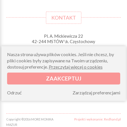
KONTAKT
Pl. A. Mickiewicza 22
42-244 MSTÓW \k. Częstochowy
Odbiory osobiste (zamówienia opłacone on-line)
Nasza strona używa plików cookies. Jeśli nie chcesz, by
pn-pt 10.00-16.00
pliki cookies były zapisywane na Twoim urządzeniu,
sklep@morelkowe.pl
dostosuj preferencje.
Przeczytaj więcej o cookies
+48 34 506 50 60
+48 34 506 50 70
ZAAKCEPTUJ
NIP 573 262 56 01
Odrzuć
Zarządzaj preferencjami
Copyright ©2016 MORE MONIKA
Projekt i wykonanie: Redhand.pl
MAZUR