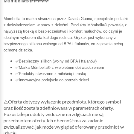
Mömbella®✨✨✨✨✨
Mombella to marka stworzona przez Davida Guana, specjalistę pediatrii
z doświadczeniem w pracy z dziećmi. Produkty Mömbella® powstają z
najwyższą troską o bezpieczeństwo i komfort maluchów, co czyni je
idealnym wyborem dla każdego rodzica. Gryzak jest wykonany z
bezpiecznego silikonu wolnego od BPA i ftalanów, co zapewnia pełną
ochronę dziecka.
✅Bezpieczny silikon (wolny od BPA i ftalanów)
✅Marka Mömbella® z wieloletnim doświadczeniem
✅Produkty stworzone z miłością i troską
✅Innowacyjne podejście do potrzeb dzieci
⚠️Oferta dotyczy wyłącznie przedmiotu, którego symbol
oraz ilość została zdefiniowana w parametrach oferty.
Pozostałe produkty widoczne na zdjęciach nie są
przedmiotem oferty. Ich obecność ma za zadanie
zwizualizować, jak może wyglądać oferowany przedmiot w
użyciu.