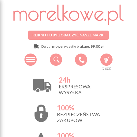
KLIKNIJ TU BY ZOBACZYĆ NASZE MARKI
Do darmowej wysyłki brakuje:
99.00 zł
(
0
SZT.)
24h
EKSPRESOWA
WYSYŁKA
100%
BEZPIECZEŃSTWA
ZAKUPÓW
100%