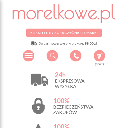
KLIKNIJ TU BY ZOBACZYĆ NASZE MARKI
Do darmowej wysyłki brakuje:
99.00 zł
(
0
SZT.)
24h
EKSPRESOWA
WYSYŁKA
100%
BEZPIECZEŃSTWA
ZAKUPÓW
100%