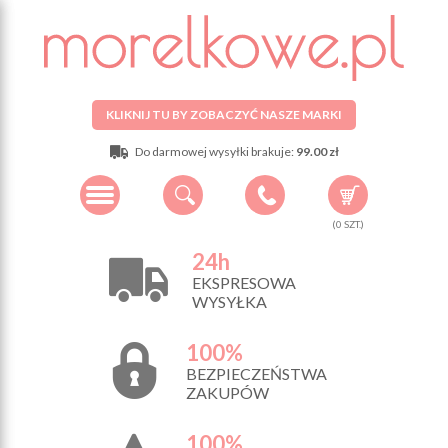
KLIKNIJ TU BY ZOBACZYĆ NASZE MARKI
Do darmowej wysyłki brakuje:
99.00 zł
(
0
SZT.)
24h
EKSPRESOWA
WYSYŁKA
100%
BEZPIECZEŃSTWA
ZAKUPÓW
100%