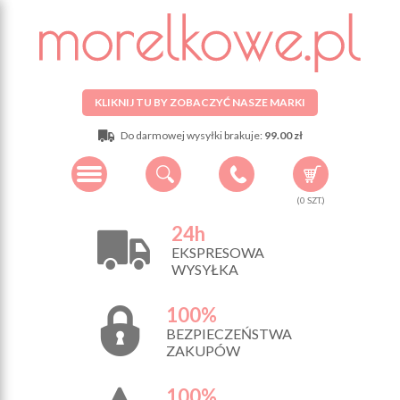
KLIKNIJ TU BY ZOBACZYĆ NASZE MARKI
Do darmowej wysyłki brakuje:
99.00 zł
(
0
SZT.)
24h
EKSPRESOWA
WYSYŁKA
100%
BEZPIECZEŃSTWA
ZAKUPÓW
100%