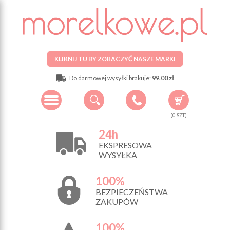
KLIKNIJ TU BY ZOBACZYĆ NASZE MARKI
Do darmowej wysyłki brakuje:
99.00 zł
(
0
SZT.)
24h
EKSPRESOWA
WYSYŁKA
100%
BEZPIECZEŃSTWA
ZAKUPÓW
100%