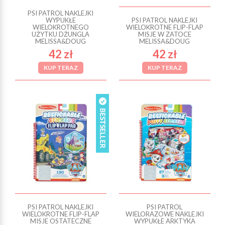
PSI PATROL NAKLEJKI
WYPUKŁE
PSI PATROL NAKLEJKI
WIELOKROTNEGO
WIELOKROTNE FLIP-FLAP
UŻYTKU DŻUNGLA
MISJE W ZATOCE
MELISSA&DOUG
MELISSA&DOUG
42 zł
42 zł
KUP TERAZ
KUP TERAZ
PSI PATROL NAKLEJKI
PSI PATROL
WIELOKROTNE FLIP-FLAP
WIELORAZOWE NAKLEJKI
MISJE OSTATECZNE
WYPUKŁE ARKTYKA