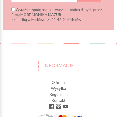
Wyrażam zgodę na przetwarzanie moich danych przez
firmę MORE MONIKA MAZUR
z siedzibą w Mickiewicza 22, 42-244 Mstów
INFORMACJE
O firmie
Wysyłka
Regulamin
Kontakt