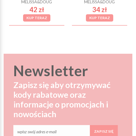
MELISSA&DOUG
MELISSA&DOUG
42 zł
34 zł
KUP TERAZ
KUP TERAZ
Newsletter
Zapisz się aby otrzymywać
kody rabatowe oraz
informacje o promocjach i
nowościach
ZAPISZ SIĘ