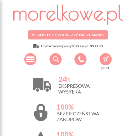
KLIKNIJ TU BY ZOBACZYĆ NASZE MARKI
Do darmowej wysyłki brakuje:
99.00 zł
(
0
SZT.)
24h
EKSPRESOWA
WYSYŁKA
100%
BEZPIECZEŃSTWA
ZAKUPÓW
100%