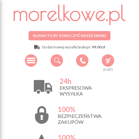
KLIKNIJ TU BY ZOBACZYĆ NASZE MARKI
Do darmowej wysyłki brakuje:
99.00 zł
(
0
SZT.)
24h
EKSPRESOWA
WYSYŁKA
100%
BEZPIECZEŃSTWA
ZAKUPÓW
100%