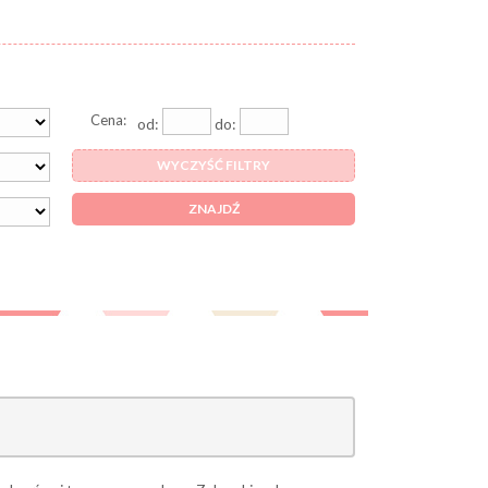
Cena:
od:
do:
WYCZYŚĆ FILTRY
ZNAJDŹ