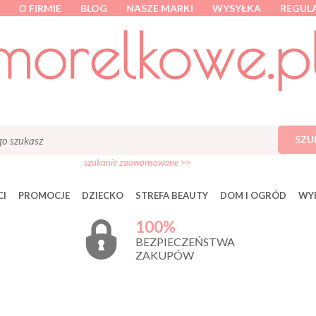
O FIRMIE
BLOG
NASZE MARKI
WYSYŁKA
REGUL
SZU
szukanie zaawansowane >>
I
PROMOCJE
DZIECKO
STREFA BEAUTY
DOM I OGRÓD
WY
100%
BEZPIECZEŃSTWA
ZAKUPÓW