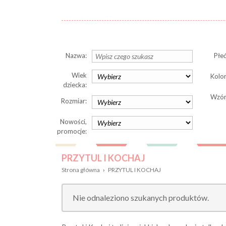
Nazwa:
Płeć
Wiek
Kolor
dziecka:
Wzór
Rozmiar:
Nowości,
promocje:
PRZYTUL I KOCHAJ
Strona główna
›
PRZYTUL I KOCHAJ
Nie odnaleziono szukanych produktów.