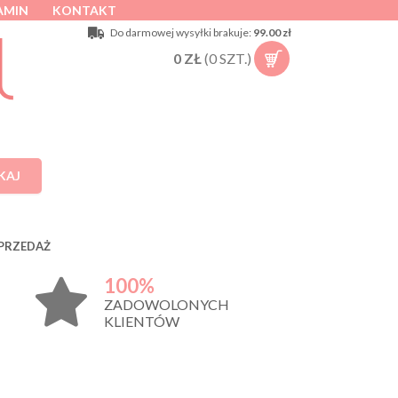
AMIN
KONTAKT
Do darmowej wysyłki brakuje:
99.00 zł
0
ZŁ
(
0
SZT.)
KAJ
PRZEDAŻ
100%
ZADOWOLONYCH
KLIENTÓW