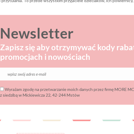
Newsletter
Zapisz się aby otrzymywać kody raba
promocjach i nowościach
Wyrażam zgodę na przetwarzanie moich danych przez firmę MORE
z siedzibą w Mickiewicza 22, 42-244 Mstów