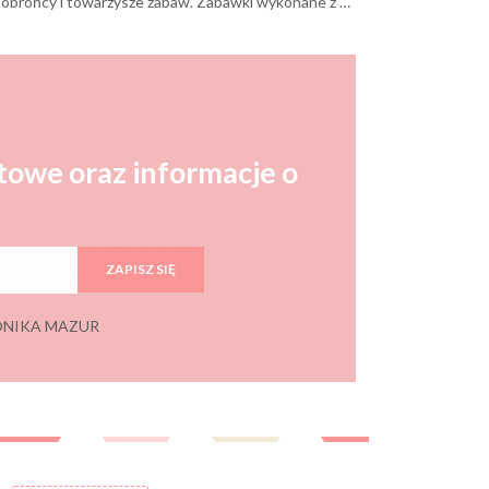
Przytul i Kochaj to linia miękkich zabawek nie tylko do przytulania. To przede wszystkim przyjaciele dzieciaków, ich powiernicy, obrońcy i towarzysze zabaw. Zabawki wykonane z najlepszych mięciutkich materiałów sprawiają, że każdy chciałby mieć takiego przyjaciela. Śliczne lalki, mięciutkie bujaczki, wygodne koniki to zabawki do kochania.
towe oraz informacje o
ZAPISZ SIĘ
 MONIKA MAZUR