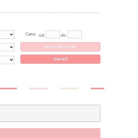
Cena:
od:
do:
WYCZYŚĆ FILTRY
ZNAJDŹ