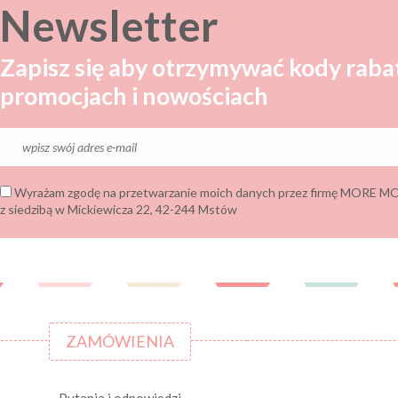
Newsletter
Zapisz się aby otrzymywać kody raba
promocjach i nowościach
Wyrażam zgodę na przetwarzanie moich danych przez firmę MORE
z siedzibą w Mickiewicza 22, 42-244 Mstów
ZAMÓWIENIA