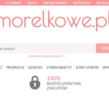
O FIRMIE
BLOG
NASZE MARKI
WYSYŁKA
REGUL
SZU
szukanie zaawansowane >>
I
PROMOCJE
DZIECKO
STREFA BEAUTY
DOM I OGRÓD
WY
100%
BEZPIECZEŃSTWA
ZAKUPÓW