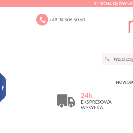
STRONA GŁÓWNA
+48 34 506 50 60
NOWOŚC
24h
EKSPRESOWA
WYSYŁKA