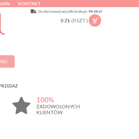
AMIN
KONTAKT
Do darmowej wysyłki brakuje:
99.00 zł
0
ZŁ
(
0
SZT.)
KAJ
PRZEDAŻ
100%
ZADOWOLONYCH
KLIENTÓW