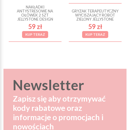
NAKŁADKI
ANTYSTRESOWE NA
GRYZAK TERAPEUTYCZNY
OŁÓWEK 2 SZT
WYCISZAJĄCY ROBOT
JELLYSTONE DESIGN
ZIELONY JELLYSTONE
59 zł
59 zł
KUP TERAZ
KUP TERAZ
Newsletter
Zapisz się aby otrzymywać
kody rabatowe oraz
informacje o promocjach i
nowościach