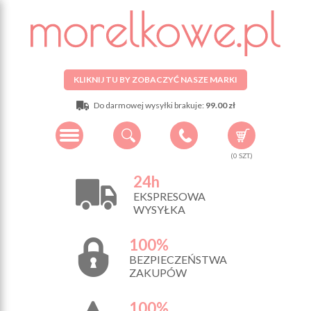
KLIKNIJ TU BY ZOBACZYĆ NASZE MARKI
Do darmowej wysyłki brakuje:
99.00 zł
(
0
SZT.)
24h
EKSPRESOWA
WYSYŁKA
100%
BEZPIECZEŃSTWA
ZAKUPÓW
100%