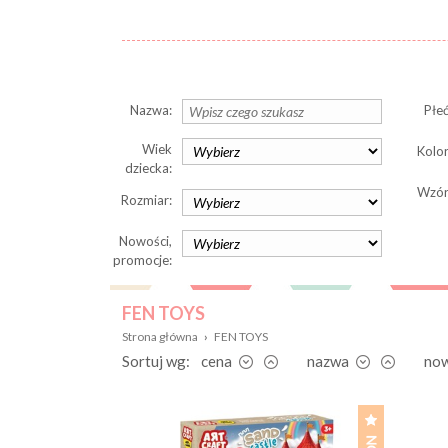
Nazwa:
Płeć
Wiek
Kolor
dziecka:
Wzór
Rozmiar:
Nowości,
promocje:
FEN TOYS
Strona główna
›
FEN TOYS
Sortuj wg:
cena
nazwa
no