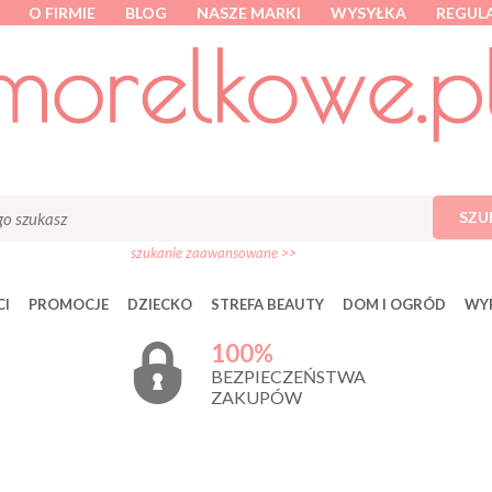
O FIRMIE
BLOG
NASZE MARKI
WYSYŁKA
REGUL
SZU
szukanie zaawansowane >>
I
PROMOCJE
DZIECKO
STREFA BEAUTY
DOM I OGRÓD
WY
100%
BEZPIECZEŃSTWA
ZAKUPÓW