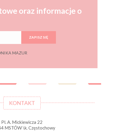
towe oraz informacje o
ZAPISZ SIĘ
 MONIKA MAZUR
KONTAKT
Pl. A. Mickiewicza 22
44 MSTÓW \k. Częstochowy