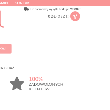
AMIN
KONTAKT
Do darmowej wysyłki brakuje:
99.00 zł
0
ZŁ
(
0
SZT.)
KAJ
PRZEDAŻ
100%
ZADOWOLONYCH
KLIENTÓW