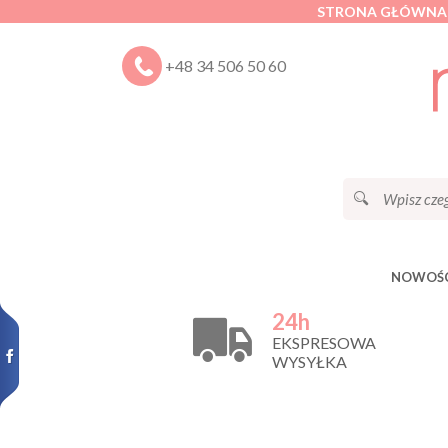
STRONA GŁÓWNA
+48 34 506 50 60
NOWOŚC
24h
EKSPRESOWA
WYSYŁKA