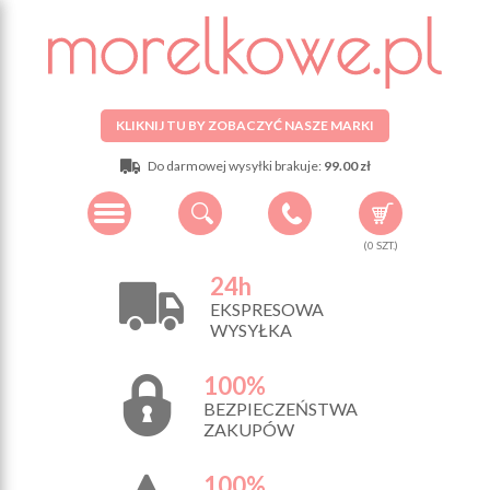
KLIKNIJ TU BY ZOBACZYĆ NASZE MARKI
Do darmowej wysyłki brakuje:
99.00 zł
(
0
SZT.)
24h
EKSPRESOWA
WYSYŁKA
100%
BEZPIECZEŃSTWA
ZAKUPÓW
100%