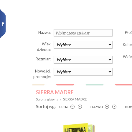
Nazwa:
Płeć
Wiek
Kolor
dziecka:
Wzór
Rozmiar:
Nowości,
promocje:
SIERRA MADRE
Strona główna
›
SIERRA MADRE
Sortuj wg:
cena
nazwa
no