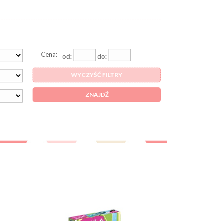
Cena:
od:
do:
WYCZYŚĆ FILTRY
ZNAJDŹ