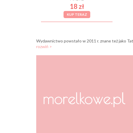
18 zł
KUP TERAZ
rozwiń >