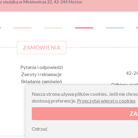
z siedzibą w Mickiewicza 22, 42-244 Mstów
ZAMÓWIENIA
Pytania i odpowiedzi
42-2
Zwroty i reklamacje
Składanie zamówień
Odbiory osob
Nasza strona używa plików cookies. Jeśli nie chce
dostosuj preferencje.
Przeczytaj więcej o cookies
ZA
Odrzuć