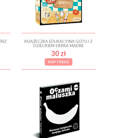
ÓRZ
KSIĄŻECZKA EDUKACYJNA GOTUJ Z
E
DZIECKIEM SIERRA MADRE
30 zł
KUP TERAZ