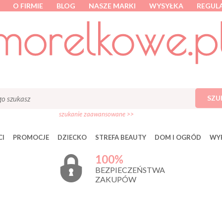
O FIRMIE
BLOG
NASZE MARKI
WYSYŁKA
REGUL
SZU
szukanie zaawansowane >>
I
PROMOCJE
DZIECKO
STREFA BEAUTY
DOM I OGRÓD
WY
100%
BEZPIECZEŃSTWA
ZAKUPÓW