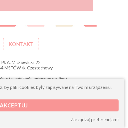
KONTAKT
Pl. A. Mickiewicza 22
44 MSTÓW \k. Częstochowy
iste (zamówienia opłacone on-line)
pn-pt 10.00-16.00
sz, by pliki cookies były zapisywane na Twoim urządzeniu,
sklep@morelkowe.pl
+48 34 506 50 60
+48 34 506 50 70
AKCEPTUJ
NIP 573 262 56 01
Zarządzaj preferencjami