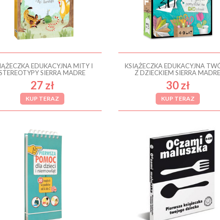
IĄŻECZKA EDUKACYJNA MITY I
KSIĄŻECZKA EDUKACYJNA TW
STEREOTYPY SIERRA MADRE
Z DZIECKIEM SIERRA MADR
27 zł
30 zł
KUP TERAZ
KUP TERAZ