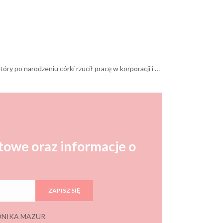
Wydawnictwo powstało w 2011 r. znane też jako Tata Robi Książki. Wydawnictwo zostało założone przez ojca dwójki dzieci, który po narodzeniu córki rzucił pracę w korporacji i postanowił wydawać książki. Jako pierwsza firma wydawnicza w Polsce wydawnictwo wydało czarno-białe książeczki dla małych dzieci. Ponad to w ofercie znajdziemy też unikalne, edukacyjne książki dla dzieci, świeżo upieczonych rodziców i kobiet w ciąży. Współpracują z wieloma lekarzami, psychologami oraz specjalistami, z którymi zawsze konsultowane są nowe pomysły, tak by produkty nie tylko bawiły, ale i rozwijały.
towe oraz informacje o
ZAPISZ SIĘ
 MONIKA MAZUR