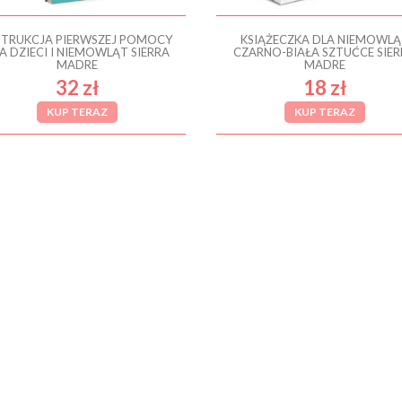
STRUKCJA PIERWSZEJ POMOCY
KSIĄŻECZKA DLA NIEMOWL
A DZIECI I NIEMOWLĄT SIERRA
CZARNO-BIAŁA SZTUĆCE SIE
MADRE
MADRE
32 zł
18 zł
KUP TERAZ
KUP TERAZ