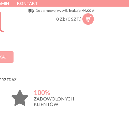
AMIN
KONTAKT
Do darmowej wysyłki brakuje:
99.00 zł
0
ZŁ
(
0
SZT.)
KAJ
PRZEDAŻ
100%
ZADOWOLONYCH
KLIENTÓW