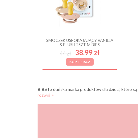
SMOCZEK USPOKAJAJĄCY VANILLA
& BLUSH 2SZT M BIBS
38.99 zł
44 zł
KUP TERAZ
BIBS
to duńska marka produktów dla dzieci, które są obecne na rynku od ponad 30 lat. Tolico Denmark jest odpowiedzialne za produkcję serii BIBS z siedzibą w Hillerød
rozwiń >