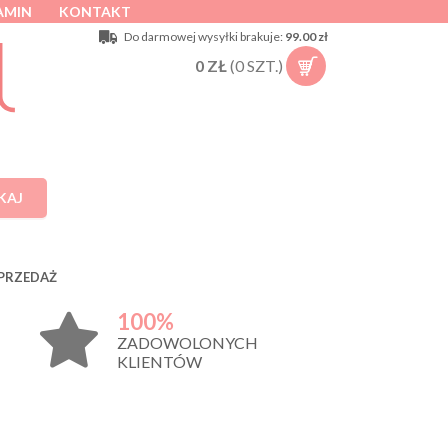
AMIN
KONTAKT
Do darmowej wysyłki brakuje:
99.00 zł
0
ZŁ
(
0
SZT.)
KAJ
PRZEDAŻ
100%
ZADOWOLONYCH
KLIENTÓW