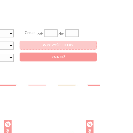
Cena:
od:
do:
WYCZYŚĆ FILTRY
ZNAJDŹ