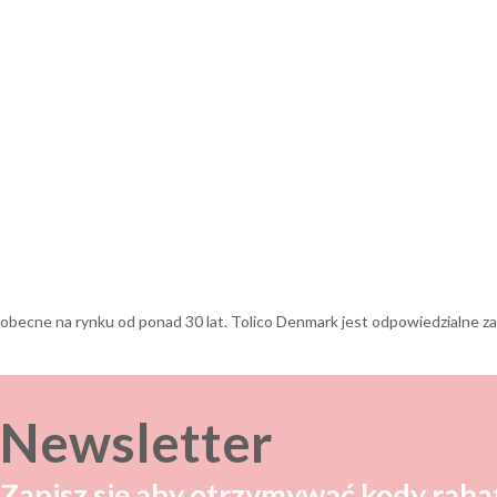
 w Danii. Firma została założona w 1970 roku i jest wiodącym duńskim producentem smoczków i innych artykułów dziecięcych. Po 2015 roku Tolico zyskał nowego właściciela, który ponownie uruchomił produkcję serii BIBS, koncentrując się na jakości
Newsletter
Zapisz się aby otrzymywać kody raba