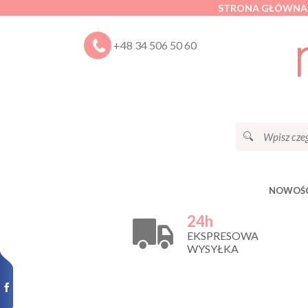
STRONA GŁÓWNA
+48 34 506 50 60
NOWOŚC
24h
EKSPRESOWA
WYSYŁKA