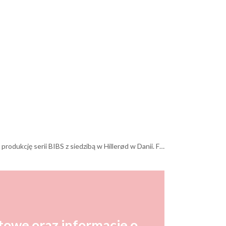
, trendach czasu i najwyższej klasy designie. Produkty te trafiły na rynek w nowej odsłonie w 2017 roku. BIBS to wyłącznie duński produkt wyprodukowany przez Tolico Denmark
towe oraz informacje o