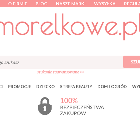
O FIRMIE
BLOG
NASZE MARKI
WYSYŁKA
REGUL
SZU
szukanie zaawansowane >>
I
PROMOCJE
DZIECKO
STREFA BEAUTY
DOM I OGRÓD
WY
100%
BEZPIECZEŃSTWA
ZAKUPÓW