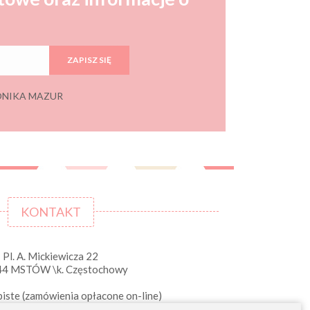
ZAPISZ SIĘ
 MONIKA MAZUR
KONTAKT
Pl. A. Mickiewicza 22
44 MSTÓW \k. Częstochowy
iste (zamówienia opłacone on-line)
pn-pt 10.00-16.00