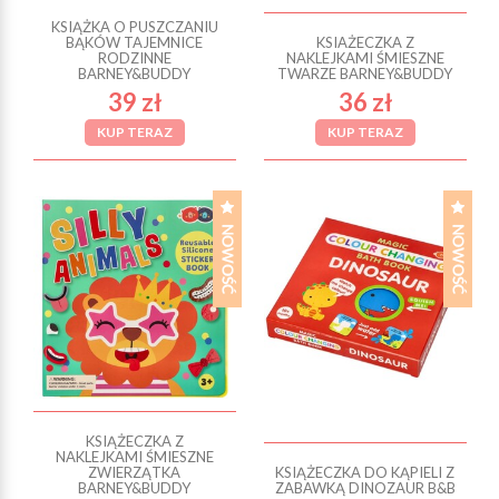
KSIĄŻKA O PUSZCZANIU
BĄKÓW TAJEMNICE
KSIAŻECZKA Z
RODZINNE
NAKLEJKAMI ŚMIESZNE
BARNEY&BUDDY
TWARZE BARNEY&BUDDY
39 zł
36 zł
KUP TERAZ
KUP TERAZ
KSIĄŻECZKA Z
NAKLEJKAMI ŚMIESZNE
ZWIERZĄTKA
KSIĄŻECZKA DO KĄPIELI Z
BARNEY&BUDDY
ZABAWKĄ DINOZAUR B&B