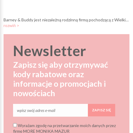
Barney & Buddy jest niezależną rodzinną firmą pochodzącą z Wielkiej Brytanii. Pasja do zabawek i wspólnej zabawy stała się motorem do tworzenia kreatywnych zabawek dla dzieci z całego świata. Pomagają w tym dzieci założycieli - oboje w wieku poniżej 4 lat (Barney i Buddy), którzy jako pierwsi testują zabawki marki.
rozwiń >
Newsletter
Zapisz się aby otrzymywać
kody rabatowe oraz
informacje o promocjach i
nowościach
ZAPISZ SIĘ
Wyrażam zgodę na przetwarzanie moich danych przez
firmę MORE MONIKA MAZUR