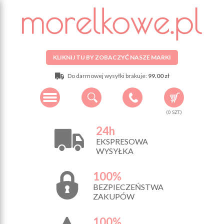
KLIKNIJ TU BY ZOBACZYĆ NASZE MARKI
Do darmowej wysyłki brakuje:
99.00 zł
(
0
SZT.)
24h
EKSPRESOWA
WYSYŁKA
100%
BEZPIECZEŃSTWA
ZAKUPÓW
100%