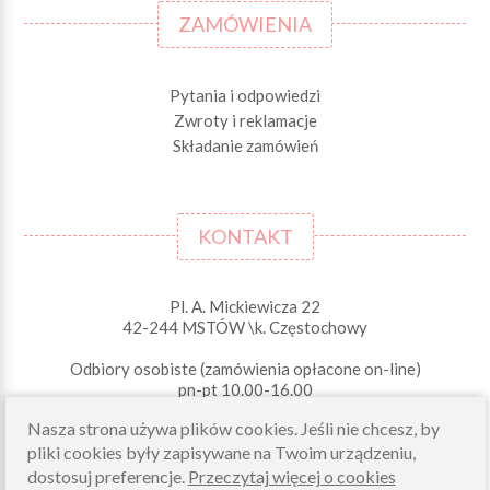
ZAMÓWIENIA
Pytania i odpowiedzi
Zwroty i reklamacje
Składanie zamówień
KONTAKT
Pl. A. Mickiewicza 22
42-244 MSTÓW \k. Częstochowy
Odbiory osobiste (zamówienia opłacone on-line)
pn-pt 10.00-16.00
sklep@morelkowe.pl
Nasza strona używa plików cookies. Jeśli nie chcesz, by
+48 34 506 50 60
pliki cookies były zapisywane na Twoim urządzeniu,
+48 34 506 50 70
dostosuj preferencje.
Przeczytaj więcej o cookies