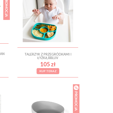
EAN
TALERZYK Z PRZEGRÓDKAMI I
ŁYŻKĄ BBLUV
105 zł
KUP TERAZ