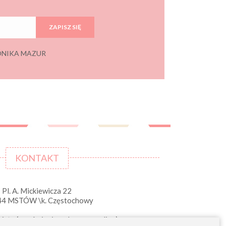
ZAPISZ SIĘ
 MONIKA MAZUR
KONTAKT
Pl. A. Mickiewicza 22
44 MSTÓW \k. Częstochowy
iste (zamówienia opłacone on-line)