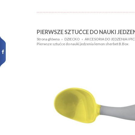
PIERWSZE SZTUĆCE DO NAUKI JEDZE
Nazwa:
Płeć
Strona główna
›
DZIECKO
›
AKCESORIA DO JEDZENIA I PIC
Pierwsze sztućce do nauki jedzenia lemon sherbet B.Box
Wiek
Kolor
dziecka:
Wzór
Rozmiar:
Nowości,
promocje: