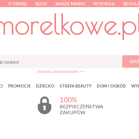
O FIRMIE
BLOG
NASZE MARKI
WYSYŁKA
REGUL
SZU
szukanie zaawansowane >>
I
PROMOCJE
DZIECKO
STREFA BEAUTY
DOM I OGRÓD
WY
100%
BEZPIECZEŃSTWA
ZAKUPÓW