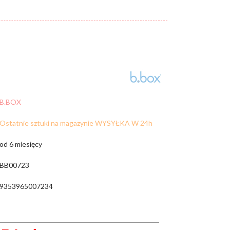
Cena:
od:
do:
WYCZYŚĆ FILTRY
ZNAJDŹ
B.BOX
Ostatnie sztuki na magazynie WYSYŁKA W 24h
od 6 miesięcy
BB00723
9353965007234