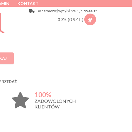
AMIN
KONTAKT
Do darmowej wysyłki brakuje:
99.00 zł
0
ZŁ
(
0
SZT.)
KAJ
PRZEDAŻ
100%
ZADOWOLONYCH
KLIENTÓW