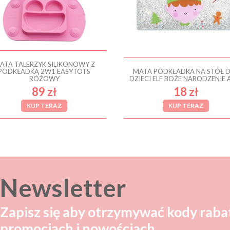
ATA TALERZYK SILIKONOWY Z
PODKŁADKĄ 2W1 EASYTOTS
MATA PODKŁADKA NA STÓŁ 
RÓŻOWY
DZIECI ELF BOŻE NARODZENIE 
89 zł
18 zł
KUP TERAZ
KUP TERAZ
Newsletter
Zapisz się aby otrzymywać kody raba
promocjach i nowościach