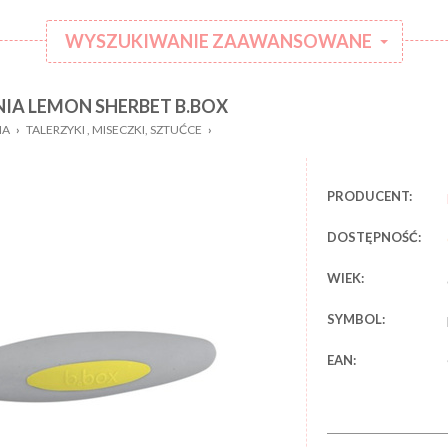
WYSZUKIWANIE ZAAWANSOWANE
NIA LEMON SHERBET B.BOX
:
Kategoria:
IA
›
TALERZYKI , MISECZKI, SZTUĆCE
›
Rodzaj
:
ubranka:
:
Marka:
PRODUCENT:
DOSTĘPNOŚĆ:
WIEK:
SYMBOL:
EAN: