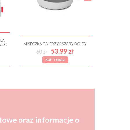
DLA
MISECZKA TALERZYK SZARY DOIDY
ALLC
53.99 zł
60 zł
KUP TERAZ
towe oraz informacje o