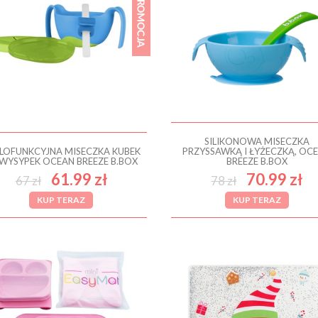
SILIKONOWA MISECZKA
LOFUNKCYJNA MISECZKA KUBEK
PRZYSSAWKĄ I ŁYŻECZKĄ, OC
EWYSYPEK OCEAN BREEZE B.BOX
BREEZE B.BOX
61.99 zł
70.99 zł
67 zł
78 zł
KUP TERAZ
KUP TERAZ