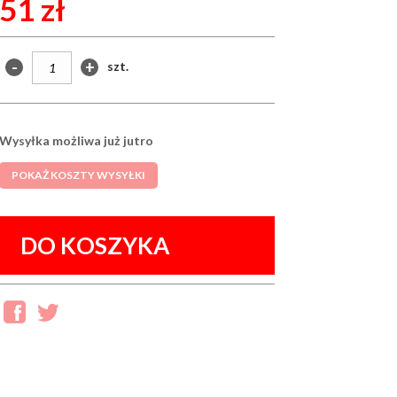
51 zł
-
+
szt.
Wysyłka możliwa już jutro
POKAŻ KOSZTY WYSYŁKI
DO KOSZYKA