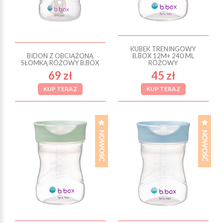
KUBEK TRENINGOWY
BIDON Z OBCIĄŻONĄ
B.BOX 12M+ 240 ML
SŁOMKĄ RÓŻOWY B.BOX
RÓŻOWY
69 zł
45 zł
KUP TERAZ
KUP TERAZ