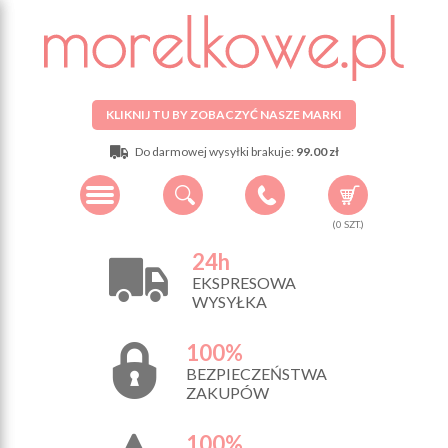
KLIKNIJ TU BY ZOBACZYĆ NASZE MARKI
Do darmowej wysyłki brakuje:
99.00 zł
(
0
SZT.)
24h
EKSPRESOWA
WYSYŁKA
100%
BEZPIECZEŃSTWA
ZAKUPÓW
100%