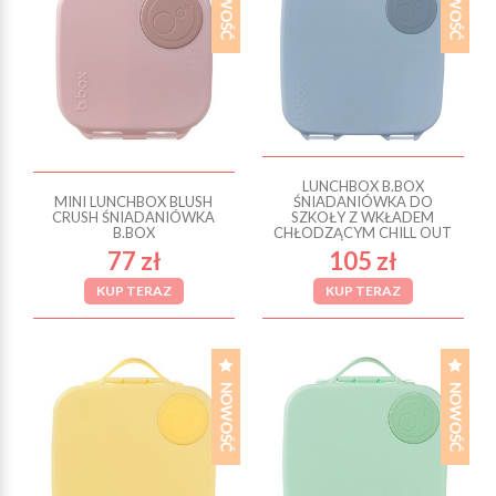
LUNCHBOX B.BOX
MINI LUNCHBOX BLUSH
ŚNIADANIÓWKA DO
CRUSH ŚNIADANIÓWKA
SZKOŁY Z WKŁADEM
B.BOX
CHŁODZĄCYM CHILL OUT
77 zł
105 zł
KUP TERAZ
KUP TERAZ