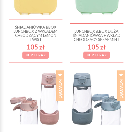
ŚNIADANIÓWKA BBOX
LUNCHBOX Z WKŁADEM
LUNCHBOX B.BOX DUŻA
CHŁODZĄCYM LEMON
ŚNIADANIÓWKA + WKŁAD
TWIST
CHŁODZĄCY SPEARMINT
105 zł
105 zł
KUP TERAZ
KUP TERAZ