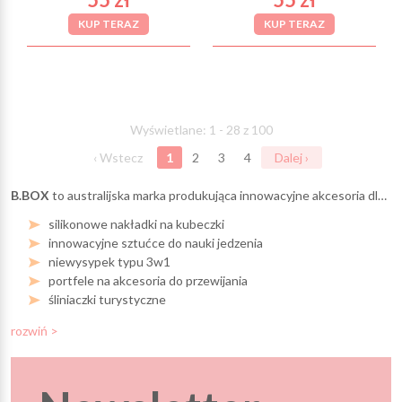
KUP TERAZ
KUP TERAZ
Wyświetlane: 1 - 28 z 100
‹ Wstecz
1
2
3
4
Dalej ›
B.BOX
to australijska marka produkująca innowacyjne akcesoria dla dzieci. Produkty, które zachwycają pomysłowością, solidnym wykonaniem i energetycznymi kolorami.
silikonowe nakładki na kubeczki
innowacyjne sztućce do nauki jedzenia
niewysypek typu 3w1
portfele na akcesoria do przewijania
śliniaczki turystyczne
rozwiń >