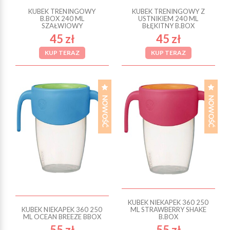
KUBEK TRENINGOWY
KUBEK TRENINGOWY Z
B.BOX 240 ML
USTNIKIEM 240 ML
SZAŁWIOWY
BŁĘKITNY B.BOX
45 zł
45 zł
KUP TERAZ
KUP TERAZ
KUBEK NIEKAPEK 360 250
KUBEK NIEKAPEK 360 250
ML STRAWBERRY SHAKE
ML OCEAN BREEZE BBOX
B.BOX
55 zł
55 zł