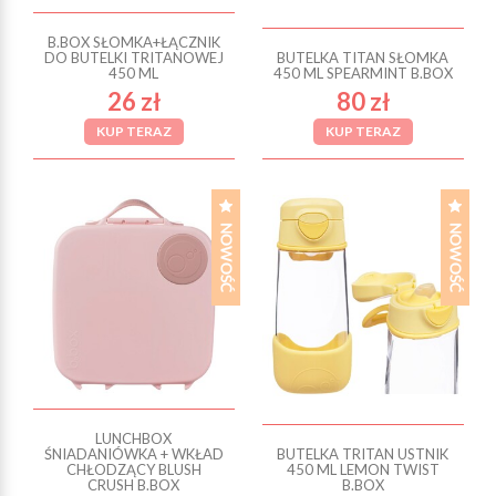
B.BOX SŁOMKA+ŁĄCZNIK
DO BUTELKI TRITANOWEJ
BUTELKA TITAN SŁOMKA
450 ML
450 ML SPEARMINT B.BOX
26 zł
80 zł
KUP TERAZ
KUP TERAZ
LUNCHBOX
ŚNIADANIÓWKA + WKŁAD
BUTELKA TRITAN USTNIK
CHŁODZĄCY BLUSH
450 ML LEMON TWIST
CRUSH B.BOX
B.BOX