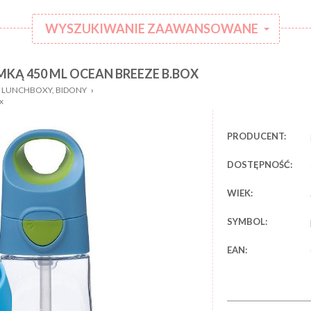
WYSZUKIWANIE ZAAWANSOWANE
KĄ 450 ML OCEAN BREEZE B.BOX
:
Kategoria:
LUNCHBOXY, BIDONY
›
Rodzaj
x
:
ubranka:
:
Marka:
PRODUCENT:
DOSTĘPNOŚĆ:
WIEK:
SYMBOL:
EAN: