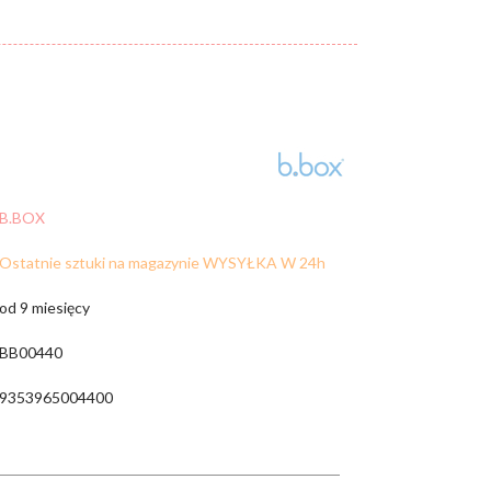
Cena:
od:
do:
WYCZYŚĆ FILTRY
ZNAJDŹ
B.BOX
Ostatnie sztuki na magazynie WYSYŁKA W 24h
od 9 miesięcy
BB00440
9353965004400