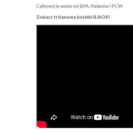
Całkowicie wolne od BPA, ftalanów i PCW
Zobacz tritanowe butelki B.BOX!