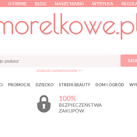
O FIRMIE
BLOG
NASZE MARKI
WYSYŁKA
REGUL
SZU
szukanie zaawansowane >>
I
PROMOCJE
DZIECKO
STREFA BEAUTY
DOM I OGRÓD
WY
100%
BEZPIECZEŃSTWA
ZAKUPÓW