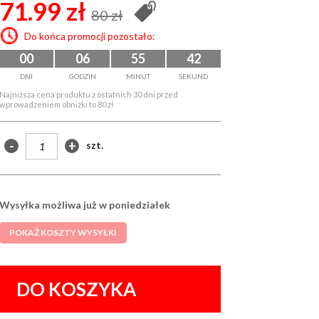
71.99 zł
80 zł
Do końca promocji pozostało:
00
06
55
41
DNI
GODZIN
MINUT
SEKUND
Najniższa cena produktu z ostatnich 30 dni przed
wprowadzeniem obniżki to 80 zł
-
+
szt.
Wysyłka możliwa już w poniedziałek
POKAŻ KOSZTY WYSYŁKI
DO KOSZYKA