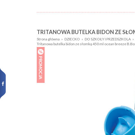
TRITANOWA BUTELKA BIDON ZE SŁOM
Nazwa:
Płeć
Strona główna
›
DZIECKO
›
DO SZKOŁY I PRZEDSZKOLA
›
Tritanowa butelka bidon ze słomką 450 ml ocean breeze B.Bo
Wiek
Kolor
dziecka:
Wzór
Rozmiar:
Nowości,
promocje: