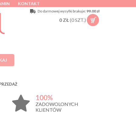
AMIN
KONTAKT
Do darmowej wysyłki brakuje:
99.00 zł
0
ZŁ
(
0
SZT.)
KAJ
PRZEDAŻ
100%
ZADOWOLONYCH
KLIENTÓW