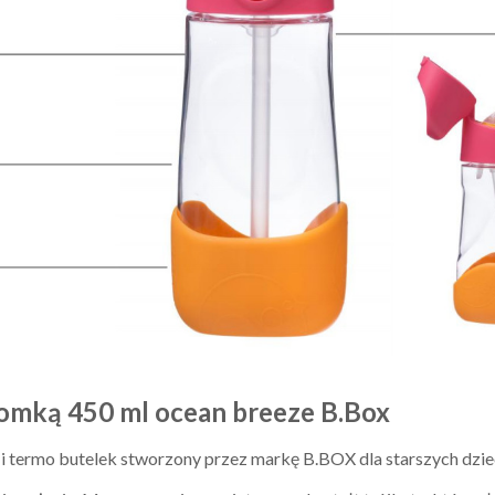
łomką 450 ml ocean breeze B.Box
i termo butelek stworzony przez markę B.BOX dla starszych dziec