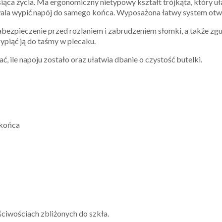
iąca życia. Ma ergonomiczny nietypowy kształt trójkąta, który uła
a wypić napój do samego końca. Wyposażona łatwy system otwier
ezpieczenie przed rozlaniem i zabrudzeniem słomki, a także zg
ypiąć ją do taśmy w plecaku.
, ile napoju zostało oraz ułatwia dbanie o czystość butelki.
 końca
iwościach zbliżonych do szkła.