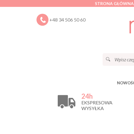
STRONA GŁÓWNA
+48 34 506 50 60
NOWOŚC
24h
EKSPRESOWA
WYSYŁKA