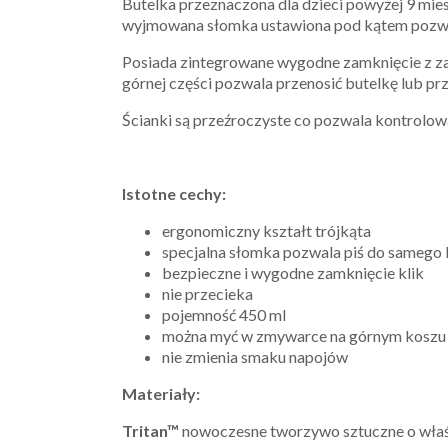
Butelka przeznaczona dla dzieci powyżej 9 mies
wyjmowana słomka ustawiona pod kątem pozwal
Posiada zintegrowane wygodne zamknięcie z zab
górnej części pozwala przenosić butelkę lub prz
Ścianki są przeźroczyste co pozwala kontrolować
Istotne cechy:
ergonomiczny kształt trójkąta
specjalna słomka pozwala piś do samego
bezpieczne i wygodne zamknięcie klik
nie przecieka
pojemność 450 ml
można myć w zmywarce na górnym koszu
nie zmienia smaku napojów
Materiały:
Tritan™
nowoczesne tworzywo sztuczne o właśc