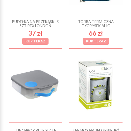
PUDEŁKA NA PRZEKĄSKI 3
TORBA TERMICZNA
SZT REX LONDON
TYGRYSEK ALLC
37 zł
66 zł
KUP TERAZ
KUP TERAZ
LUNCHBOX BLUE SLATE
TERMOS NA JEDZENIE JEŻ