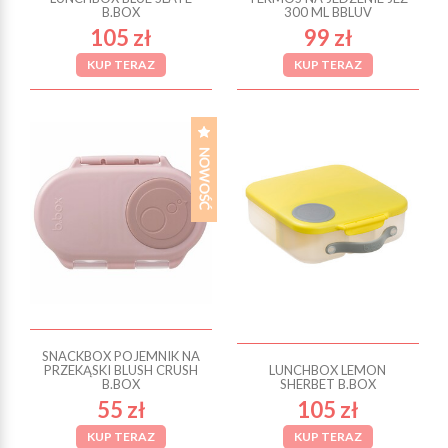
B.BOX
300 ML BBLUV
105 zł
99 zł
KUP TERAZ
KUP TERAZ
SNACKBOX POJEMNIK NA
PRZEKĄSKI BLUSH CRUSH
LUNCHBOX LEMON
B.BOX
SHERBET B.BOX
55 zł
105 zł
KUP TERAZ
KUP TERAZ