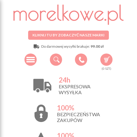
KLIKNIJ TU BY ZOBACZYĆ NASZE MARKI
Do darmowej wysyłki brakuje:
99.00 zł
(
0
SZT.)
24h
EKSPRESOWA
WYSYŁKA
100%
BEZPIECZEŃSTWA
ZAKUPÓW
100%