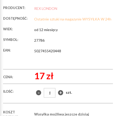
PRODUCENT:
REX LONDON
DOSTĘPNOŚĆ:
Ostatnie sztuki na magazynie WYSYŁKA W 24h
WIEK:
od 12 miesięcy
SYMBOL:
27786
EAN:
5027455420448
17 zł
CENA:
ILOŚĆ:
-
+
szt.
KOSZT
Wysyłka możliwa jeszcze dzisiaj