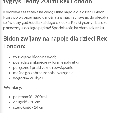
tygrys Teddy 200ml Rex London
Kolorowa saszetaka na wodę i inne napoje dla dzieci. Bidon,
który po wypiciu napoju można
zwinąć i schować
do plecaka
to świetny gadżet dla każdego dziecka.
Praktyczny
i bardzo
poręczny
a do tego piękny! Spodoba się każdemu dziecku.
Bidon zwijany na napoje dla dzieci Rex
London:
to zwijany bidon na wodę
posiada zamknięcie w formie nakrętki
poręczne i praktyczne rozwiązanie
można go zabrać ze sobą wszędzie
wygodny w użyciu
Wymiary:
pojemność - 200 ml
długość - 20 cm
szerokość - 14 cm