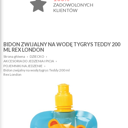
ZADOWOLONYCH
KLIENTÓW
BIDON ZWIJALNY NA WODĘ TYGRYS TEDDY 200
ML REX LONDON
Strona główna
›
DZIECKO
›
AKCESORIA DO JEDZENIA I PICIA
›
POJEMNIKI NA JEDZENIE
›
Bidon zwijalny na wodę tygrys Teddy 200 ml
Rex London