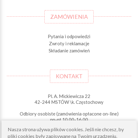
ZAMÓWIENIA
Pytania i odpowiedzi
Zwroty i reklamacje
Składanie zamówień
KONTAKT
Pl. A. Mickiewicza 22
42-244 MSTÓW \k. Częstochowy
Odbiory osobiste (zamówienia opłacone on-line)
pn-pt 10.00-16.00
sklep@morelkowe.pl
Nasza strona używa plików cookies. Jeśli nie chcesz, by
+48 34 506 50 60
pliki cookies były zapisywane na Twoim urządzeniu,