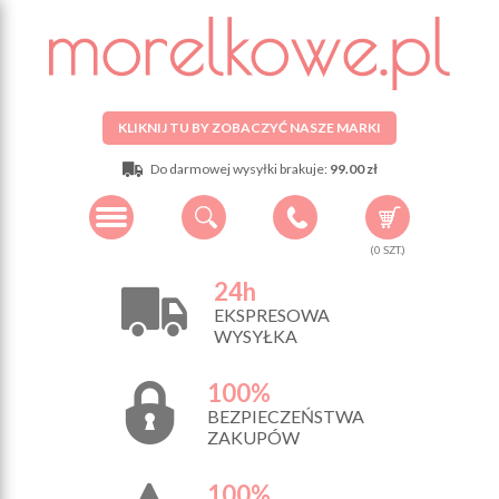
KLIKNIJ TU BY ZOBACZYĆ NASZE MARKI
Do darmowej wysyłki brakuje:
99.00 zł
(
0
SZT.)
24h
EKSPRESOWA
WYSYŁKA
100%
BEZPIECZEŃSTWA
ZAKUPÓW
100%