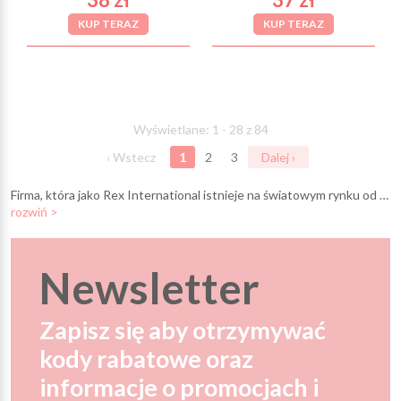
KUP TERAZ
KUP TERAZ
Wyświetlane: 1 - 28 z 84
‹ Wstecz
1
2
3
Dalej ›
Firma, która jako Rex International istnieje na światowym rynku od 1981, od 2016 funkcjonuje pod nazwą Rex London. Oferuje swym klientom wyjątkowe zabawki, prezenty, pamiątki inspirowane stylem retro oraz designem skandynawskim.
rozwiń >
Newsletter
Zapisz się aby otrzymywać
kody rabatowe oraz
informacje o promocjach i