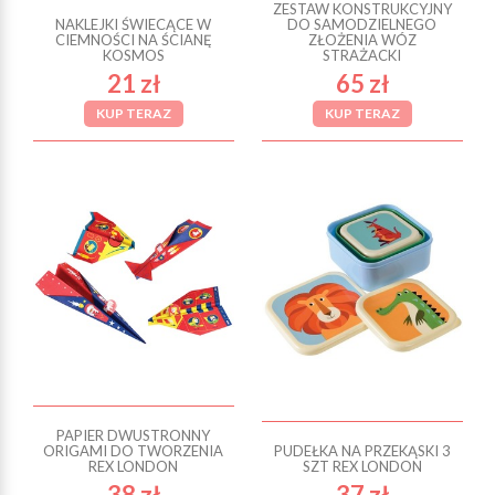
ZESTAW KONSTRUKCYJNY
NAKLEJKI ŚWIECĄCE W
DO SAMODZIELNEGO
CIEMNOŚCI NA ŚCIANĘ
ZŁOŻENIA WÓZ
KOSMOS
STRAŻACKI
21 zł
65 zł
KUP TERAZ
KUP TERAZ
PAPIER DWUSTRONNY
ORIGAMI DO TWORZENIA
PUDEŁKA NA PRZEKĄSKI 3
REX LONDON
SZT REX LONDON
38 zł
37 zł