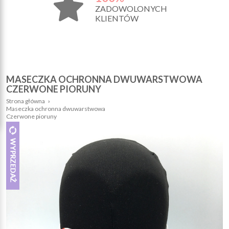
ZADOWOLONYCH
KLIENTÓW
MASECZKA OCHRONNA DWUWARSTWOWA
CZERWONE PIORUNY
Strona główna
›
Maseczka ochronna dwuwarstwowa
Czerwone pioruny