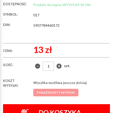
DOSTĘPNOŚĆ:
Produkt dostępny WYSYŁKA W 24h
SYMBOL:
017
EAN:
5907784460172
13 zł
CENA:
ILOŚĆ:
-
+
szt.
KOSZT
Wysyłka możliwa jeszcze dzisiaj
WYSYŁKI:
POKAŻ KOSZTY WYSYŁKI
DO KOSZYKA