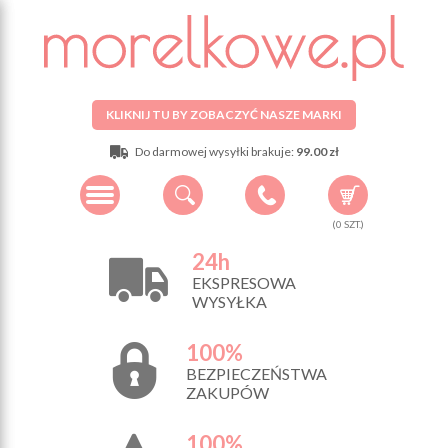
KLIKNIJ TU BY ZOBACZYĆ NASZE MARKI
Do darmowej wysyłki brakuje:
99.00 zł
(
0
SZT.)
24h
EKSPRESOWA
WYSYŁKA
100%
BEZPIECZEŃSTWA
ZAKUPÓW
100%