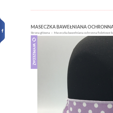
MASECZKA BAWEŁNIANA OCHRONNA
Nazwa:
Płeć
Strona główna
›
Maseczka bawełniana ochronna fioletowe k
Wiek
Kolor
dziecka:
Wzór
Rozmiar:
Nowości,
promocje: