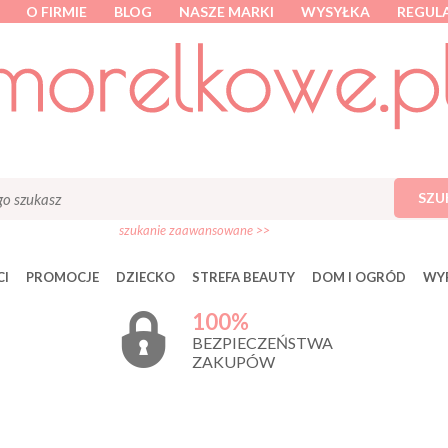
O FIRMIE
BLOG
NASZE MARKI
WYSYŁKA
REGUL
SZU
szukanie zaawansowane >>
I
PROMOCJE
DZIECKO
STREFA BEAUTY
DOM I OGRÓD
WY
100%
BEZPIECZEŃSTWA
ZAKUPÓW