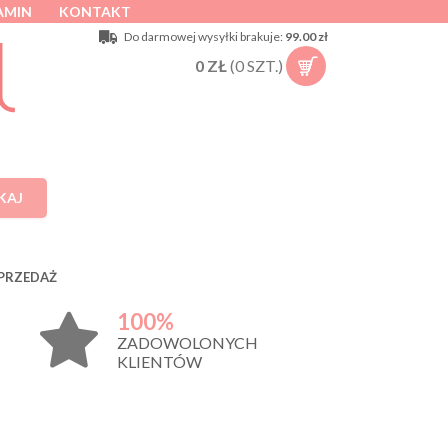
AMIN
KONTAKT
Do darmowej wysyłki brakuje:
99.00 zł
0
ZŁ
(
0
SZT.)
KAJ
PRZEDAŻ
100%
ZADOWOLONYCH
KLIENTÓW