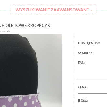
WYSZUKIWANIE ZAAWANSOWANE
 FIOLETOWE KROPECZKI
:
Kategoria:
ropeczki
Rodzaj
:
ubranka:
DOSTĘPNOŚĆ:
:
Marka:
SYMBOL:
EAN:
CENA:
ILOŚĆ: