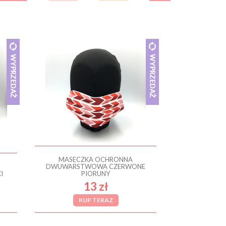
MASECZKA OCHRONNA
DWUWARSTWOWA CZERWONE
I
PIORUNY
13 zł
KUP TERAZ