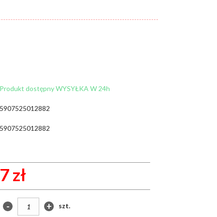
Cena:
od:
do:
WYCZYŚĆ FILTRY
Produkt dostępny WYSYŁKA W 24h
ZNAJDŹ
5907525012882
5907525012882
7 zł
-
+
szt.