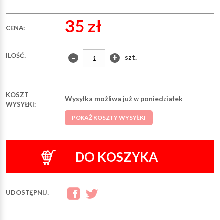
35 zł
CENA:
ILOŚĆ:
-
+
szt.
KOSZT
Wysyłka możliwa już w poniedziałek
WYSYŁKI:
POKAŻ KOSZTY WYSYŁKI
DO KOSZYKA
UDOSTĘPNIJ: