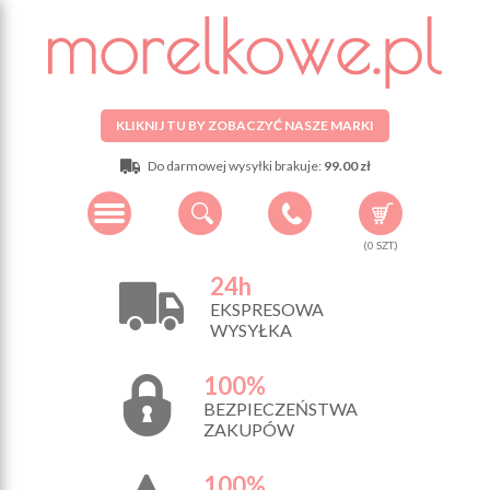
KLIKNIJ TU BY ZOBACZYĆ NASZE MARKI
Do darmowej wysyłki brakuje:
99.00 zł
(
0
SZT.)
24h
EKSPRESOWA
WYSYŁKA
100%
BEZPIECZEŃSTWA
ZAKUPÓW
100%