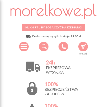
KLIKNIJ TU BY ZOBACZYĆ NASZE MARKI
Do darmowej wysyłki brakuje:
99.00 zł
(
0
SZT.)
24h
EKSPRESOWA
WYSYŁKA
100%
BEZPIECZEŃSTWA
ZAKUPÓW
100%