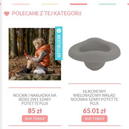
POLECANE Z TEJ KATEGORII
SILIKONOWY
NOCNIK I NAKŁADKA NA
WIELORAZOWY WKŁAD
SEDES 2W1 SZARY
NOCNIKA SZARY POTETTE
POTETTE PLUS
PLUS
85 zł
65.01 zł
KUP TERAZ
KUP TERAZ