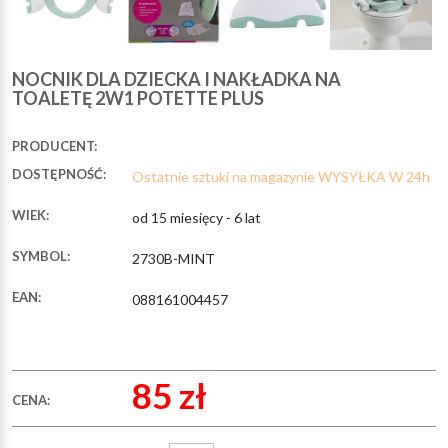
NOCNIK DLA DZIECKA I NAKŁADKA NA
TOALETĘ 2W1 POTETTE PLUS
PRODUCENT:
DOSTĘPNOŚĆ:
Ostatnie sztuki na magazynie WYSYŁKA W 24h
WIEK:
od 15 miesięcy - 6 lat
SYMBOL:
2730B-MINT
EAN:
088161004457
85 zł
CENA: