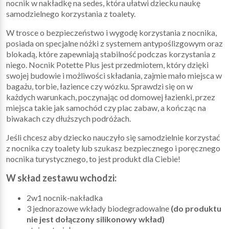
nocnik w nakładkę na sedes, która ułatwi dziecku naukę
samodzielnego korzystania z toalety.
W trosce o bezpieczeństwo i wygodę korzystania z nocnika,
posiada on specjalne nóżki z systemem antypoślizgowym oraz
blokadą, które zapewniają stabilność podczas korzystania z
niego. Nocnik Potette Plus jest przedmiotem, który dzięki
swojej budowie i możliwości składania, zajmie mało miejsca w
bagażu, torbie, łazience czy wózku. Sprawdzi się on w
każdych warunkach, poczynając od domowej łazienki, przez
miejsca takie jak samochód czy plac zabaw, a kończąc na
biwakach czy dłuższych podróżach.
Jeśli chcesz aby dziecko nauczyło się samodzielnie korzystać
z nocnika czy toalety lub szukasz bezpiecznego i poręcznego
nocnika turystycznego, to jest produkt dla Ciebie!
W skład zestawu wchodzi:
2w1 nocnik-nakładka
3 jednorazowe wkłady biodegradowalne
(do produktu
nie jest dołączony silikonowy wkład)