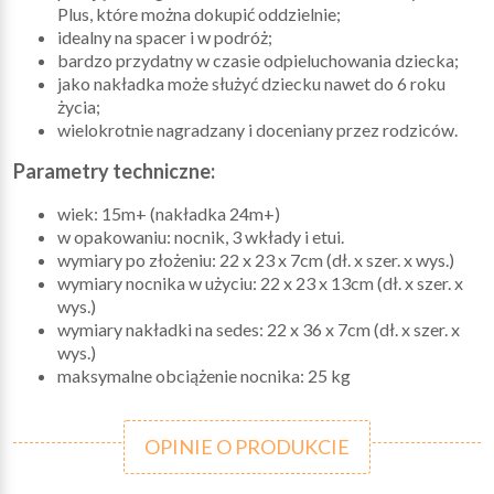
Plus, które można dokupić oddzielnie;
idealny na spacer i w podróż;
bardzo przydatny w czasie odpieluchowania dziecka;
jako nakładka może służyć dziecku nawet do 6 roku
życia;
wielokrotnie nagradzany i doceniany przez rodziców.
Parametry techniczne:
wiek: 15m+ (nakładka 24m+)
w opakowaniu: nocnik, 3 wkłady i etui.
wymiary po złożeniu: 22 x 23 x 7cm (dł. x szer. x wys.)
wymiary nocnika w użyciu: 22 x 23 x 13cm (dł. x szer. x
wys.)
wymiary nakładki na sedes: 22 x 36 x 7cm (dł. x szer. x
wys.)
maksymalne obciążenie nocnika: 25 kg
OPINIE O PRODUKCIE