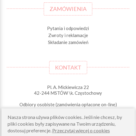
ZAMÓWIENIA
Pytania i odpowiedzi
Zwroty i reklamacje
Składanie zamówień
KONTAKT
Pl. A. Mickiewicza 22
42-244 MSTÓW \k. Częstochowy
Odbiory osobiste (zamówienia opłacone on-line)
pn-pt 10.00-16.00
Nasza strona używa plików cookies. Jeśli nie chcesz, by
sklep@morelkowe.pl
pliki cookies były zapisywane na Twoim urządzeniu,
+48 34 506 50 60
+48 34 506 50 70
dostosuj preferencje.
Przeczytaj więcej o cookies