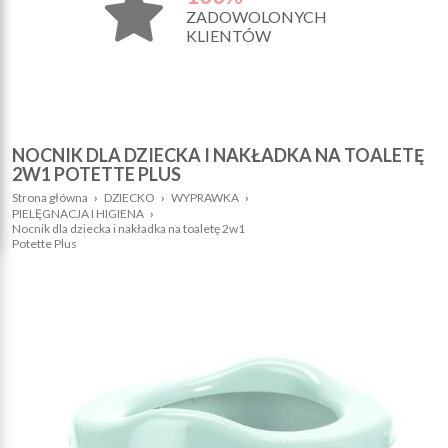
ZADOWOLONYCH
KLIENTÓW
NOCNIK DLA DZIECKA I NAKŁADKA NA TOALETĘ
2W1 POTETTE PLUS
Strona główna
›
DZIECKO
›
WYPRAWKA
›
PIELĘGNACJA I HIGIENA
›
Nocnik dla dziecka i nakładka na toaletę 2w1
Potette Plus