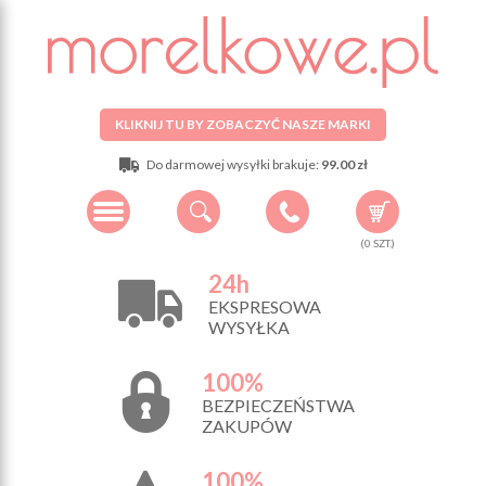
KLIKNIJ TU BY ZOBACZYĆ NASZE MARKI
Do darmowej wysyłki brakuje:
99.00 zł
(
0
SZT.)
24h
EKSPRESOWA
WYSYŁKA
100%
BEZPIECZEŃSTWA
ZAKUPÓW
100%