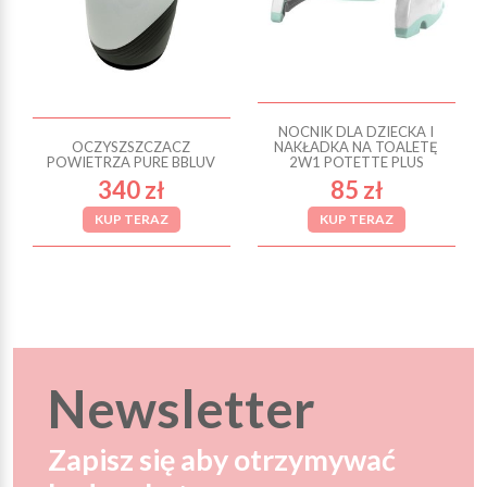
NOCNIK DLA DZIECKA I
OCZYSZSZCZACZ
NAKŁADKA NA TOALETĘ
POWIETRZA PURE BBLUV
2W1 POTETTE PLUS
340 zł
85 zł
KUP TERAZ
KUP TERAZ
Newsletter
Zapisz się aby otrzymywać