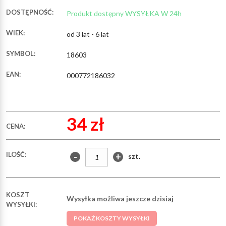
DOSTĘPNOŚĆ:
Produkt dostępny WYSYŁKA W 24h
WIEK:
od 3 lat - 6 lat
SYMBOL:
18603
EAN:
000772186032
34 zł
CENA:
ILOŚĆ:
-
+
szt.
KOSZT
Wysyłka możliwa jeszcze dzisiaj
WYSYŁKI:
POKAŻ KOSZTY WYSYŁKI