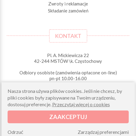
Zwroty i reklamacje
Składanie zamówień
KONTAKT
Pl. A. Mickiewicza 22
42-244 MSTÓW \k. Częstochowy
Odbiory osobiste (zamówienia opłacone on-line)
pn-pt 10.00-16.00
sklep@morelkowe.pl
Nasza strona używa plików cookies. Jeśli nie chcesz, by
+48 34 506 50 60
pliki cookies były zapisywane na Twoim urządzeniu,
+48 34 506 50 70
dostosuj preferencje.
Przeczytaj więcej o cookies
NIP 573 262 56 01
ZAAKCEPTUJ
Odrzuć
Zarządzaj preferencjami