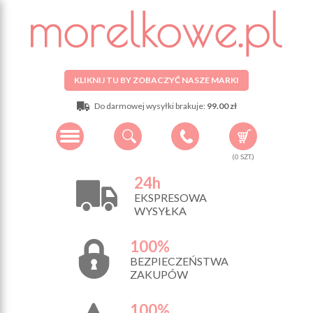
KLIKNIJ TU BY ZOBACZYĆ NASZE MARKI
Do darmowej wysyłki brakuje:
99.00 zł
(
0
SZT.)
24h
EKSPRESOWA
WYSYŁKA
100%
BEZPIECZEŃSTWA
ZAKUPÓW
100%