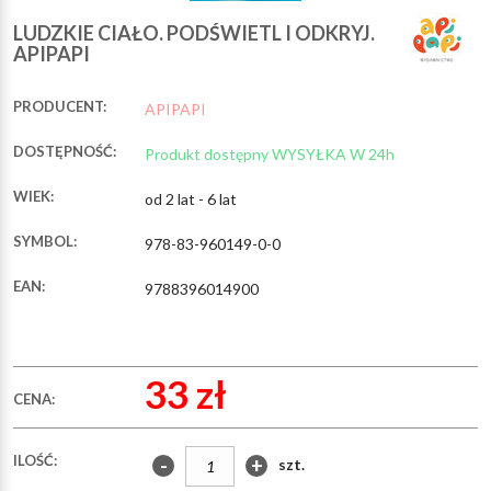
LUDZKIE CIAŁO. PODŚWIETL I ODKRYJ.
APIPAPI
PRODUCENT:
APIPAPI
DOSTĘPNOŚĆ:
Produkt dostępny WYSYŁKA W 24h
WIEK:
od 2 lat - 6 lat
SYMBOL:
978-83-960149-0-0
EAN:
9788396014900
33 zł
CENA:
ILOŚĆ:
-
+
szt.