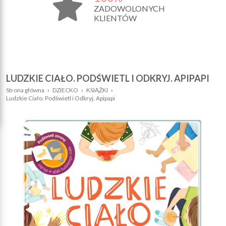
ZADOWOLONYCH
KLIENTÓW
LUDZKIE CIAŁO. PODŚWIETL I ODKRYJ. APIPAPI
Strona główna
›
DZIECKO
›
KSIĄŻKI
›
Ludzkie Ciało. Podświetl i Odkryj. Apipapi