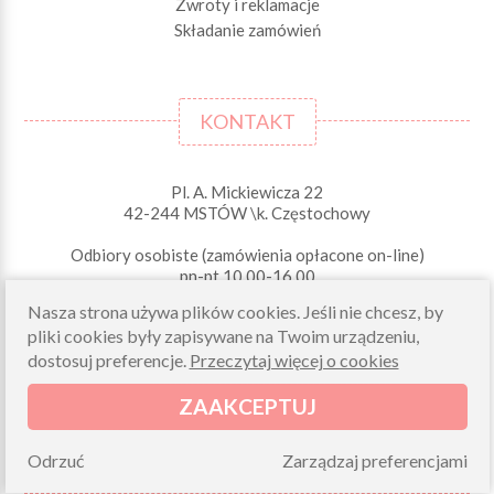
Zwroty i reklamacje
Składanie zamówień
KONTAKT
Pl. A. Mickiewicza 22
42-244 MSTÓW \k. Częstochowy
Odbiory osobiste (zamówienia opłacone on-line)
pn-pt 10.00-16.00
sklep@morelkowe.pl
Nasza strona używa plików cookies. Jeśli nie chcesz, by
+48 34 506 50 60
pliki cookies były zapisywane na Twoim urządzeniu,
+48 34 506 50 70
dostosuj preferencje.
Przeczytaj więcej o cookies
NIP 573 262 56 01
ZAAKCEPTUJ
Odrzuć
Zarządzaj preferencjami