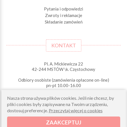
Pytania i odpowiedzi
Zwroty i reklamacje
Składanie zamówień
KONTAKT
Pl. A. Mickiewicza 22
42-244 MSTÓW \k. Częstochowy
Odbiory osobiste (zamówienia opłacone on-line)
pn-pt 10.00-16.00
sklep@morelkowe.pl
Nasza strona używa plików cookies. Jeśli nie chcesz, by
+48 34 506 50 60
+48 34 506 50 70
pliki cookies były zapisywane na Twoim urządzeniu,
dostosuj preferencje.
Przeczytaj więcej o cookies
NIP 573 262 56 01
ZAAKCEPTUJ