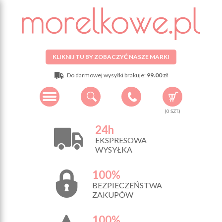
KLIKNIJ TU BY ZOBACZYĆ NASZE MARKI
Do darmowej wysyłki brakuje:
99.00 zł
(
0
SZT.)
24h
EKSPRESOWA
WYSYŁKA
100%
BEZPIECZEŃSTWA
ZAKUPÓW
100%