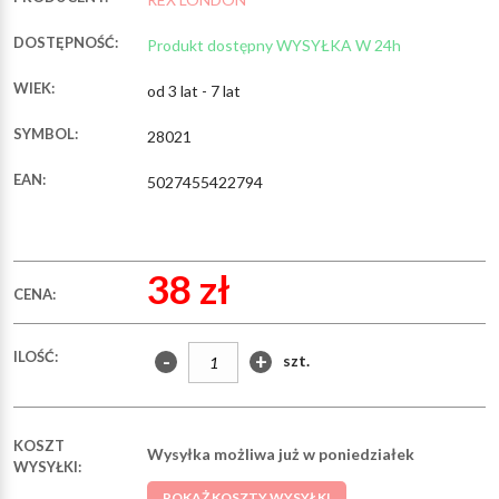
DOSTĘPNOŚĆ:
Produkt dostępny WYSYŁKA W 24h
WIEK:
od 3 lat - 7 lat
SYMBOL:
28021
EAN:
5027455422794
38 zł
CENA:
ILOŚĆ:
-
+
szt.
KOSZT
Wysyłka możliwa już w poniedziałek
WYSYŁKI:
POKAŻ KOSZTY WYSYŁKI